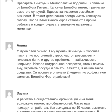
Препараты Гинкоум и Мемоплант не подошли. В отличие
от Билобила Интенс. Капсулы Билобил интенс принимаю
вместе с супругой. Вдвоем занимаемся семейным
бизнесом. В таком деле важно всегда иметь «свежую»
голову. После 3-месячного курса становится проще
работать и концентрировать внимание на важных
моментах.
Алина
У мужа свой бизнес. Ему нужнен ясный ум и хорошая
память, но постоянный стресс часто провоцирует и
головные боли, и другие проблемы — забывчивость
например. Искала натуральное лекарство, чтобы помочь
ему, укрепить сосуды и память. Кажется, я нашла такое
средство. Он пропил его только 2 недели, но эффект уже
заметен. Билобил Форте работает!
Dayana
Я работаю в общественной организации и на меня
возложено множество обязанностей. Часто нам
приходится работать без выходных по 10 часов, выезжать
в другие регионы и вести напряженные переговоры. В