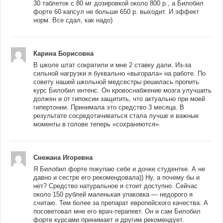
30 таблеток с 80 мг дозировкой около 800 р., а Билобил
форте 60 капсул не больше 650 р. выходит. И эффект
норм. Все сдал, как надо)
Карина Борисовна
В школе штат сократили и мне 2 ставку дали. Из-за
сильной нагрузки я буквально «выгорала» на работе. По
совету нашей школьной медсестры решилась пропить
курс Билобил интенс. Он кровоснабжение мозга улучшить
должен и от гипоксии защитить, что актуально при моей
гипертонии. Принимала это средство 3 месяца. В
результате сосредотачиваться стала лучше и важные
моменты в голове теперь «сохраняются».
Снежана Игоревна
Я Билобил форте покупаю себе и дочке студентке. А не
давно и сестре его рекомендовала)) Ну, а почему бы и
нет? Средство натуральное и стоит доступно. Сейчас
около 150 рублей маленькая упаковка — недорого я
считаю. Тем более за препарат европейского качества. А
посоветовал мне его врач-терапевт. Он и сам Билобил
форте курсами принимает и другим рекомендует.