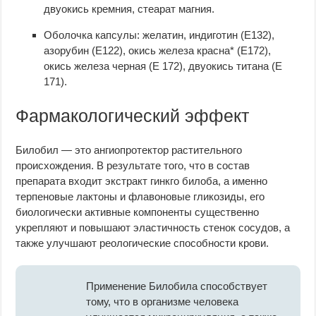
двуокись кремния, стеарат магния.
Оболочка капсулы: желатин, индиготин (Е132),
азорубин (Е122), окись железа красна* (Е172),
окись железа черная (Е 172), двуокись титана (Е
171).
Фармакологический эффект
Билобил — это ангиопротектор растительного
происхождения. В результате того, что в состав
препарата входит экстракт гинкго билоба, а именно
терпеновые лактоны и флавоновые гликозиды, его
биологически активные компоненты существенно
укрепляют и повышают эластичность стенок сосудов, а
также улучшают реологические способности крови.
Применение Билобила способствует
тому, что в организме человека