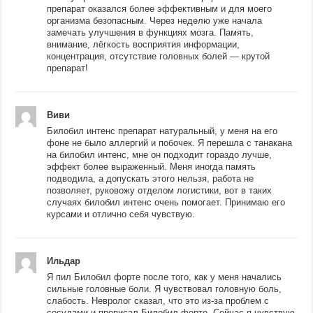
препарат оказался более эффективным и для моего
организма безопасным. Через неделю уже начала
замечать улучшения в функциях мозга. Память,
внимание, лёгкость восприятия информации,
концентрация, отсутствие головных болей — крутой
препарат!
Виви
Билобил интенс препарат натуральный, у меня на его
фоне не было аллергий и побочек. Я перешла с танакана
на билобил интенс, мне он подходит гораздо лучше,
эффект более выраженный. Меня иногда память
подводила, а допускать этого нельзя, работа не
позволяет, руковожу отделом логистики, вот в таких
случаях билобил интенс очень помогает. Принимаю его
курсами и отлично себя чувствую.
Ильдар
Я пил Билобил форте после того, как у меня начались
сильные головные боли. Я чувствовал головную боль,
слабость. Невролог сказал, что это из-за проблем с
сосудами и прописал Билобил форте. Сейчас я чувствую