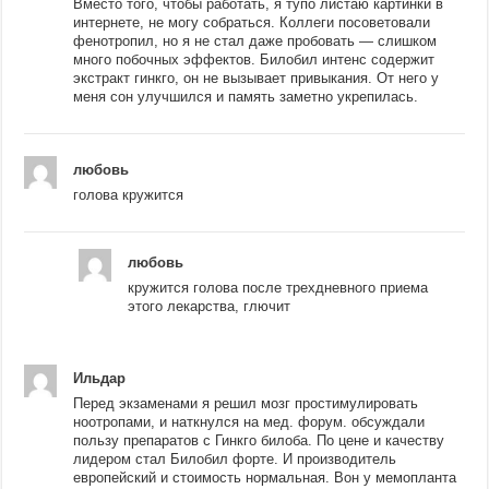
Вместо того, чтобы работать, я тупо листаю картинки в
интернете, не могу собраться. Коллеги посоветовали
фенотропил, но я не стал даже пробовать — слишком
много побочных эффектов. Билобил интенс содержит
экстракт гинкго, он не вызывает привыкания. От него у
меня сон улучшился и память заметно укрепилась.
любовь
голова кружится
любовь
кружится голова после трехдневного приема
этого лекарства, глючит
Ильдар
Перед экзаменами я решил мозг простимулировать
ноотропами, и наткнулся на мед. форум. обсуждали
пользу препаратов с Гинкго билоба. По цене и качеству
лидером стал Билобил форте. И производитель
европейский и стоимость нормальная. Вон у мемопланта