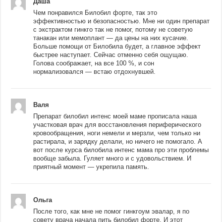
Даша
Чем понравился Билобил форте, так это
эффективностью и безопасностью. Мне ни один препарат
с экстрактом гинкго так не помог, потому не советую
танакан или мемоплант — да цены на них кусачие.
Больше помощи от Билобила будет, а главное эффект
быстрее наступает. Сейчас отменно себя ощущаю.
Голова соображает, на все 100 %, и сон
нормализовался — встаю отдохнувшей.
Валя
Препарат билобил интенс моей маме прописала наша
участковая врач для восстановления периферического
кровообращения, ноги немели и мерзли, чем только ни
растирала, и зарядку делали, но ничего не помогало. А
вот после курса билобила интенс мама про эти проблемы
вообще забыла. Гуляет много и с удовольствием. И
приятный момент — укрепила память.
Ольга
После того, как мне не помог гинкгоум эвалар, я по
совету врача начала пить билобил форте. И этот