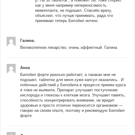
р. На 30 таблеток , а поможет ли, тоже спорно,
как у меня например непереносимость
мемопланта, не подошел. Спасибо врачу,
объяснил, что лучше принимать, рада что
принимаю теперь Билобил интенс.
Галина.
Великолепное лекарство, очень эффектный. Галина.
Анна
Билобил форте реально работает, а танакан мне не
подошел, таблетки для меня хуже капсул оказались.. И
побочных действий у Билобила в процессе приема курса
я тоже не выявила. Препарат улучшает поступление
кислорода и глюкозы к клеткам мозга. Улучшает память,
способность нонцентрировать внимание, не вредит
здоровью и просто отлично переносится организмом —
говорю на своем опыте, поэтому и рекомендую Билобил
форте.