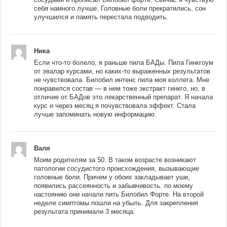
себя намного лучше. Головные боли прекратились, сон
улучшился и память перестала подводить.
Ника
Если что-то болело, я раньше пила БАДы. Пила Гинкгоум
от эвалар курсами, но каких-то выраженных результатов
не чувствовала. Билобил интенс пила моя коллега. Мне
понравился состав — в нем тоже экстракт гинкго, но, в
отличие от БАДов это лекарственный препарат. Я начала
курс и через месяц я почувствовала эффект. Стала
лучше запоминать новую информацию.
Валя
Моим родителям за 50. В таком возрасте возникают
патологии сосудистого происхождения, вызывающие
головные боли. Причем у обоих закладывает уши,
появились рассеянность и забывчивость. по моему
настоянию они начали пить Билобил Форте. На второй
неделе симптомы пошли на убыль. Для закрепления
результата принимали 3 месяца.