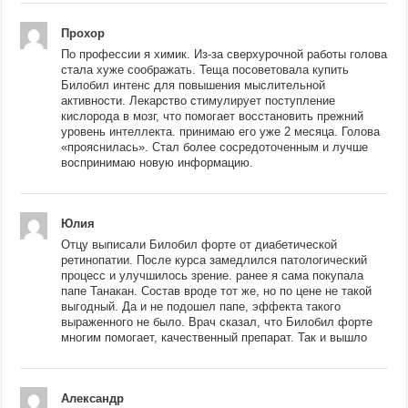
Прохор
По профессии я химик. Из-за сверхурочной работы голова
стала хуже соображать. Теща посоветовала купить
Билобил интенс для повышения мыслительной
активности. Лекарство стимулирует поступление
кислорода в мозг, что помогает восстановить прежний
уровень интеллекта. принимаю его уже 2 месяца. Голова
«прояснилась». Стал более сосредоточенным и лучше
воспринимаю новую информацию.
Юлия
Отцу выписали Билобил форте от диабетической
ретинопатии. После курса замедлился патологический
процесс и улучшилось зрение. ранее я сама покупала
папе Танакан. Состав вроде тот же, но по цене не такой
выгодный. Да и не подошел папе, эффекта такого
выраженного не было. Врач сказал, что Билобил форте
многим помогает, качественный препарат. Так и вышло
Александр