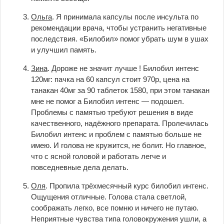
Ольга
. Я принимала капсулы после инсульта по
рекомендации врача, чтобы устранить негативные
последствия. «Билобил» помог убрать шум в ушах
и улучшил память.
Зина
. Дороже не значит лучше ! Билобил интенс
120мг: пачка на 60 капсул стоит 970р, цена на
танакан 40мг за 90 таблеток 1580, при этом танакан
мне не помог а Билобил интенс — подошел.
Проблемы с памятью требуют решения в виде
качественного, надёжного препарата. Пролечилась
Билобил интенс и проблем с памятью больше не
имею. И голова не кружится, не болит. Но главное,
что с ясной головой и работать легче и
повседневные дела делать.
Оля
. Пропила трёхмесячный курс билобил интенс.
Ощущения отличные. Голова стала светлой,
соображать легко, все помню и ничего не путаю.
Неприятные чувства типа головокружения ушли, а