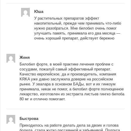
Юша
У растительных препаратов эффект
накопительный, прежде чем принимать что-либо
нужно разобраться. Мне билобил очень помог
улучшить память, принимала его два месяца —
очень хороший препарат, действует бережно
Женя
Билобил форте, в моей практике лечения проблем с
сосудами, пожалуй самый эффективный препарат.
Качество европейское, да и производитель, компания
KRKA уже давно заслужила доверие на российском
рынке. У эвалара в основном БАДы, вот и их гинкоум
принимала, никак не помог, а билобил форте полноценное
лекарство, изготовлен из экстракта листьев гингко билоба
80 мг и отлично помогает.
Быстрова
Приходилось на работе делать дела за двоих и голова
болела, стала жутко рассеянной и забывчивой. Подруга