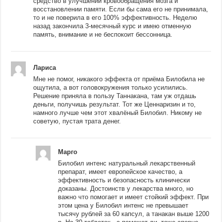
средство в улучшении кровообращения мозга и
восстановлении памяти. Если бы сама его не принимала,
то и не поверила в его 100% эффективность. Неделю
назад закончила 3-месячный курс и имею отменную
память, внимание и не беспокоит бессонница.
Лариса
Мне не помог, никакого эффекта от приёма Билобила не
ощутила, а вот головокружения только усилились.
Решение приняла в пользу Таннакана, там уж отдашь
деньги, получишь результат. Тот же Ценнаризин и то,
намного лучше чем этот хвалёный Билобил. Никому не
советую, пустая трата денег.
Марго
Билобил интенс натуральный лекарственный
препарат, имеет европейское качество, а
эффективность и безопасность клинически
доказаны. Достоинств у лекарства много, но
важно что помогает и имеет стойкий эффект. При
этом цена у Билобил интенс не превышает
тысячу рублей за 60 капсул, а танакан выше 1200