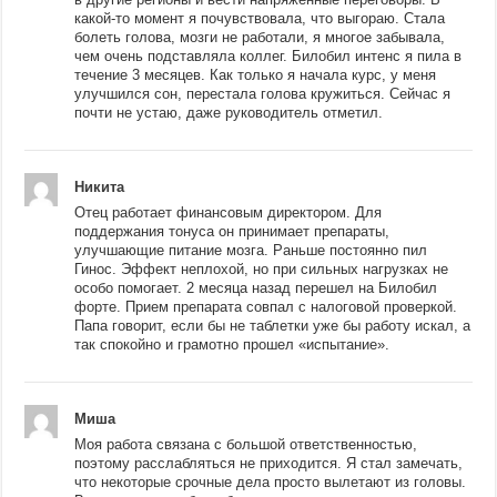
какой-то момент я почувствовала, что выгораю. Стала
болеть голова, мозги не работали, я многое забывала,
чем очень подставляла коллег. Билобил интенс я пила в
течение 3 месяцев. Как только я начала курс, у меня
улучшился сон, перестала голова кружиться. Сейчас я
почти не устаю, даже руководитель отметил.
Никита
Отец работает финансовым директором. Для
поддержания тонуса он принимает препараты,
улучшающие питание мозга. Раньше постоянно пил
Гинос. Эффект неплохой, но при сильных нагрузках не
особо помогает. 2 месяца назад перешел на Билобил
форте. Прием препарата совпал с налоговой проверкой.
Папа говорит, если бы не таблетки уже бы работу искал, а
так спокойно и грамотно прошел «испытание».
Миша
Моя работа связана с большой ответственностью,
поэтому расслабляться не приходится. Я стал замечать,
что некоторые срочные дела просто вылетают из головы.