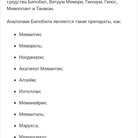
средства Билобил, Витрум Мемори, Гингиум, Гинос,
Мемоплант и Танакан.
Аналогами Билобила являются такие препараты, как:
Мемантин;
Меморель;
Нооджерон;
Акатинол Мемантин;
Алзейм;
Интеллан;
Меманейрин;
Меманталь;
Марукса;
Мемантинол;