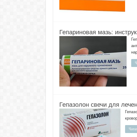
Гепариновая мазь: инстру
Ге
ан
на
Ч
Гепазолон свечи для лече
Гепаз
крово
Читат