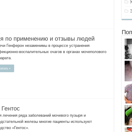
Поп
ия по применению и отзывы людей
ечи Генферон незаменимы в процессе устранения
фекционно-воспалительных очагов в органах мочеполового
парата.
итать »
 Гентос
я лечения ряда заболеваний мочевого пузыря и
едстательной железы многие пациенты используют
едство «Гентос».