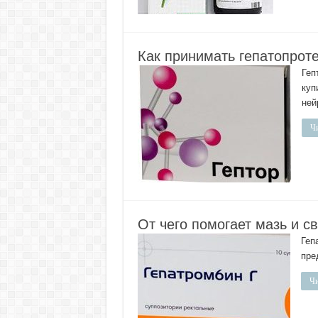
Как принимать гепатопроте
Геп
куп
ней
Чи
От чего помогает мазь и с
Геп
пре
Чи