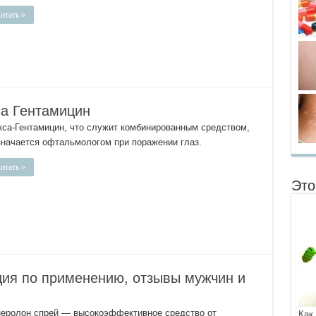
итать »
са Гентамицин
кса-Гентамицин, что служит комбинированным средством,
значается офтальмологом при поражении глаз.
итать »
Это
ция по применению, отзывы мужчин и
неролон спрей — высокоэффективное средство от
Как