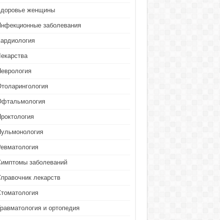
Здоровье женщины
Инфекционные заболевания
Кардиология
Лекарства
Неврология
Отоларингология
Офтальмология
Проктология
Пульмонология
Ревматология
Симптомы заболеваний
Справочник лекарств
Стоматология
Травматология и ортопедия