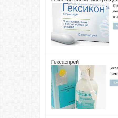
Св
ле
вы
Ч
Гексаспрей
Гекс
прим
Чит