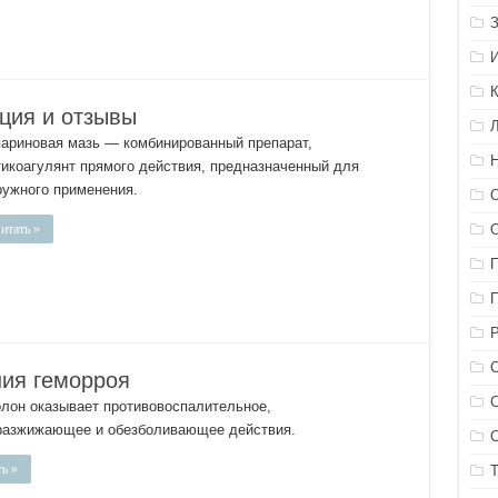
кция и отзывы
париновая мазь — комбинированный препарат,
тикоагулянт прямого действия, предназначенный для
ружного применения.
итать »
ния геморроя
олон оказывает противовоспалительное,
разжижающее и обезболивающее действия.
ь »