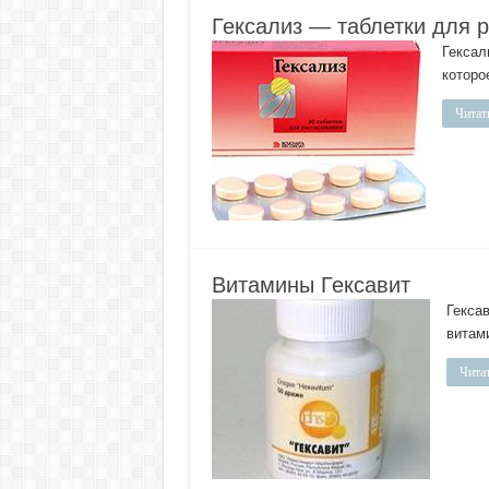
Гексализ — таблетки для 
Гексал
которо
Читат
Витамины Гексавит
Гекса
витам
Читат