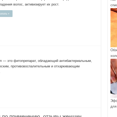
адения волос, активизирует их рост.
спи
итать »
Обз
хол
л — это фитопрепарат, обладающий антибактериальным,
еским, противовоспалительным и отхаркивающим
.
Эфф
для
ия по применению, отзывы женщин