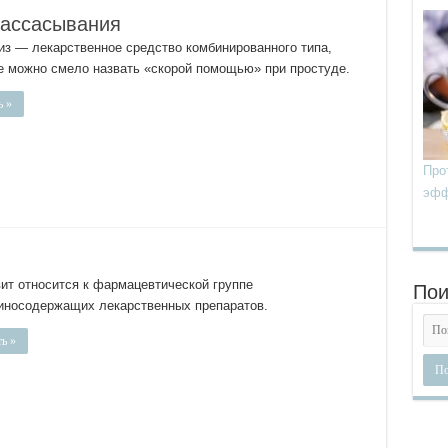
рассасывания
из — лекарственное средство комбинированного типа,
е можно смело назвать «скорой помощью» при простуде.
ь »
Про
эфф
вит относится к фармацевтической группе
Пои
иносодержащих лекарственных препаратов.
ь »