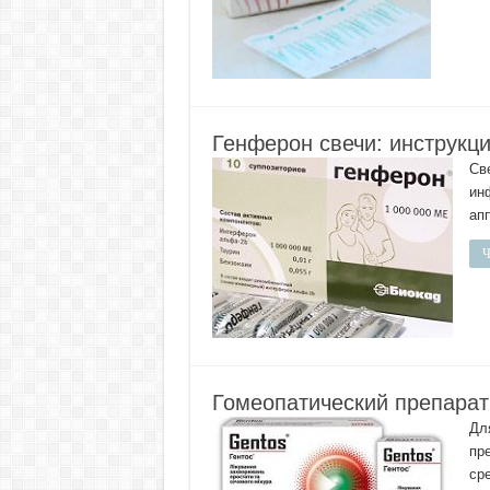
Генферон свечи: инструкц
Св
ин
ап
Ч
Гомеопатический препарат
Дл
пр
ср