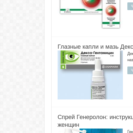
Ч
Глазные капли и мазь Дек
Де
на
Ч
Спрей Генеролон: инструк
женщин
Ге