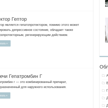
ктор Гептор
тор является гепатопротектором, помимо этого может
ировать депрессивное состояние, обладает также
ропротекторным, регенерирующим действием.
тать »
Обл
вечи Гепатромбин Г
атромбин г — это комбинированный препарат,
дназначенный для наружного использования.
тать »