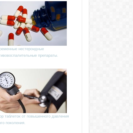
ременные нестероидные
тивовоспалительные препараты.
ор таблеток от повышенного давления
ого поколения.