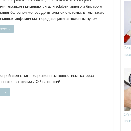
ечи Гексикон применяются для эффективного и быстрого
чения болезней мочевыделительной системы, в том числе
званных инфекциями, передающимися половым путем.
итать »
Сов
про
аспрей является лекарственным веществом, которое
еняется в терапии ЛОР-патологий.
ать »
Обз
нов