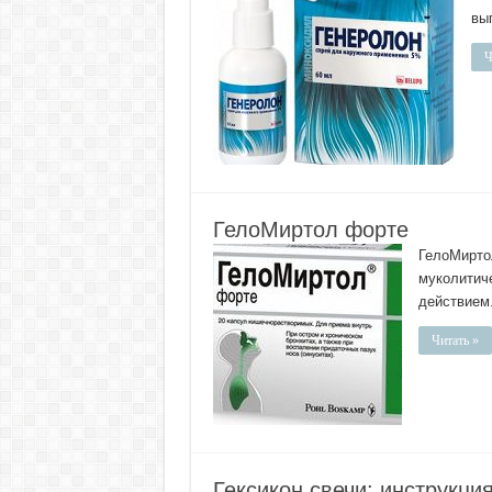
вып
Ч
ГелоМиртол форте
ГелоМирто
муколитич
действием
Читать »
Гексикон свечи: инструкц