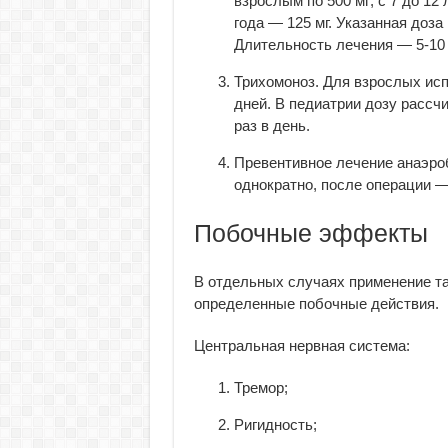
взрослым по 500 мг; с 7 до 12 л
года — 125 мг. Указанная доза
Длительность лечения — 5-10 
Трихомоноз. Для взрослых испо
дней. В педиатрии дозу рассчи
раз в день.
Превентивное лечение анаэроб
однократно, после операции — 
Побочные эффекты
В отдельных случаях применение так
определенные побочные действия.
Центральная нервная система:
Тремор;
Ригидность;