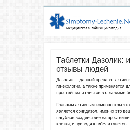
Таблетки Дазолик: 
отзывы людей
Дазолик — данный препарат активно
гинекологии, а также применяется д
простейших и глистов в организме б
Главным активным компонентом это
является орнидазол, именно это ве
пагубное воздействие на простейши
клетки, и приводя к гибели глистов.