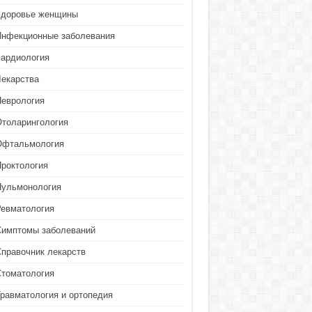
Здоровье женщины
Инфекционные заболевания
Кардиология
Лекарства
Неврология
Отоларингология
Офтальмология
Проктология
Пульмонология
Ревматология
Симптомы заболеваний
Справочник лекарств
Стоматология
Травматология и ортопедия