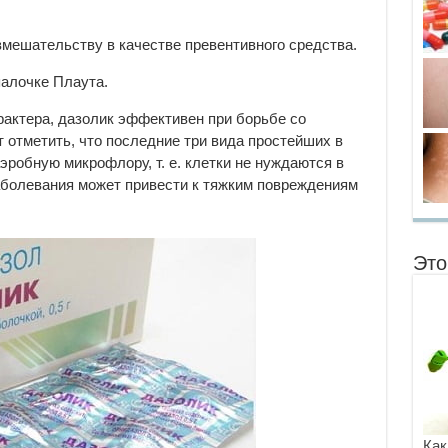
вмешательству в качестве превентивного средства.
палочке Плаута.
рактера, дазолик эффективен при борьбе со
 отметить, что последние три вида простейших в
робную микрофлору, т. е. клетки не нуждаются в
аболевания может привести к тяжким повреждениям
Это
Как