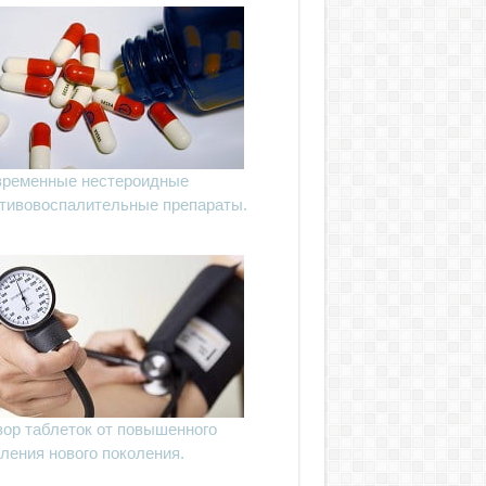
ременные нестероидные
тивовоспалительные препараты.
ор таблеток от повышенного
ления нового поколения.