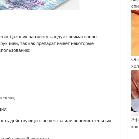
спи
еток Дазолик пациенту следует внимательно
рукцией, так как препарат имеет некоторые
использованию:
Обз
хол
печени;
ции;
Эфф
ость действующего вещества или вспомогательных
каш
ьной нервной системы.