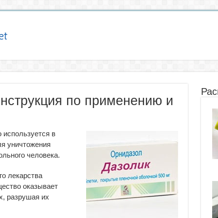
Рас
инструкция по применению и
 используется в
ля уничтожения
ольного человека.
го лекарства
щество оказывает
х, разрушая их