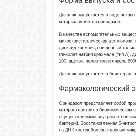
Форма выпуска и сос
Дазолик выпускается в виде покрыт
которых является орнидазол.
В качестве вспомогательных вещест
микрокристаллическая целлюлоза, 
диоксид кремния, очищенный тальк,
гликолат натрия крахмала (тип A), 
100, ацетон, полиэтиленгликоль 600
Дазолик выпускается в блистерах, п
Фармакологический 
Орнидазол представляет собой про
которого состоит в биохимическом 
осуществляемым внутриклеточными
бактерий. Восстановленная 5-нитро
на ДНК клеток болезнетворных микр