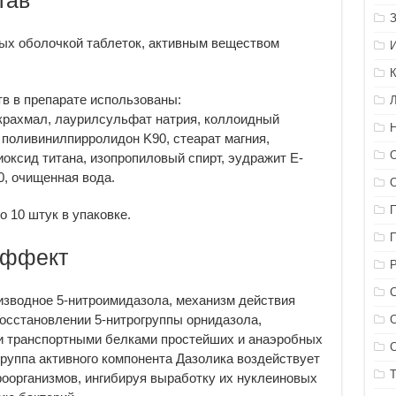
тав
ых оболочкой таблеток, активным веществом
в в препарате использованы:
крахмал, лаурилсульфат натрия, коллоидный
 поливинилпирролидон K90, стеарат магния,
диоксид титана, изопропиловый спирт, эудражит E-
0, очищенная вода.
о 10 штук в упаковке.
эффект
изводное 5-нитроимидазола, механизм действия
восстановлении 5-нитрогруппы орнидазола,
 транспортными белками простейших и анаэробных
группа активного компонента Дазолика воздействует
оорганизмов, ингибируя выработку их нуклеиновых