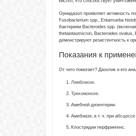
кислот, что способствует уничтожен
Орнидазол проявляет активность по о
Fusobacterium spp., Entamoeba histoly
бактериям Bacteroides spp. (включая B
thetaiotaomicron, Bacteroides ovatus
демонстрируют резистентность к ор
Показания к примен
От чего помогает? Дазолик и его ана
Лямблиозе
.
Трихомонозе
.
Амебной дизентерии.
Амебиазе, в т. ч. при абсцессе
Клостридии перфрингенс.