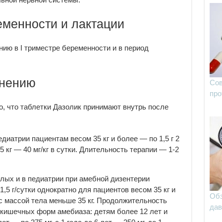
менности и лактации
нию в I триместре беременности и в период
енению
Сов
про
о, что таблетки Дазолик принимают внутрь после
диатрии пациентам весом 35 кг и более — по 1,5 г 2
5 кг — 40 мг/кг в сутки. Длительность терапии — 1-2
лых и в педиатрии при амебной дизентерии
1,5 г/сутки однократно для пациентов весом 35 кг и
Обз
 с массой тела меньше 35 кг. Продолжительность
дав
екишечных форм амебиаза: детям более 12 лет и