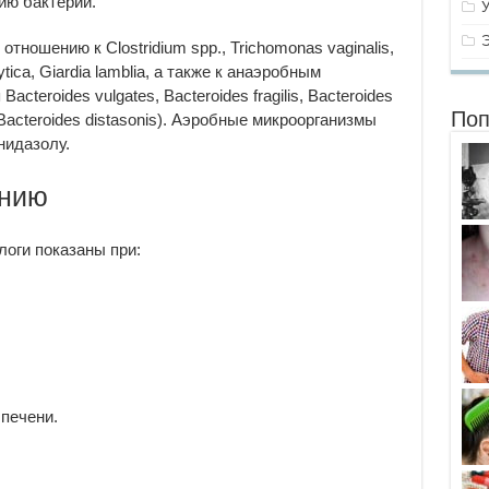
ию бактерий.
тношению к Clostridium spp., Trichomonas vaginalis,
tica, Giardia lamblia, а также к анаэробным
acteroides vulgates, Bacteroides fragilis, Bacteroides
Поп
, Bacteroides distasonis). Аэробные микроорганизмы
нидазолу.
ению
логи показаны при:
 печени.