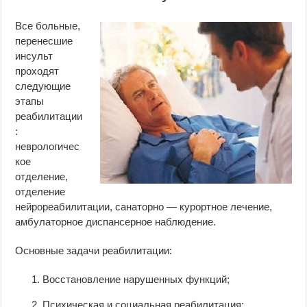
Все больные,
перенесшие
инсульт
проходят
следующие
этапы
реабилитации
:
неврологичес
кое
отделение,
отделение
нейрореабилитации, санаторно — курортное лечение,
амбулаторное диспансерное наблюдение.
Основные задачи реабилитации:
Восстановление нарушенных функций;
Психическая и социальная реабилитация;