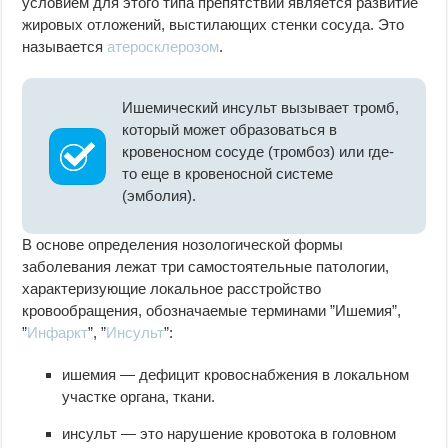
условием для этого типа препятствий является развитие
жировых отложений, выстилающих стенки сосуда. Это
называется
атеросклерозом
.
Ишемический инсульт вызывает тромб,
который может образоваться в
кровеносном сосуде (тромбоз) или где-
то еще в кровеносной системе
(эмболия).
В основе определения нозологической формы
заболевания лежат три самостоятельные патологии,
характеризующие локальное расстройство
кровообращения, обозначаемые терминами ”Ишемия”,
”
Инфаркт
”, ”
Инсульт
”:
ишемия — дефицит кровоснабжения в локальном
участке органа, ткани.
инсульт — это нарушение кровотока в головном