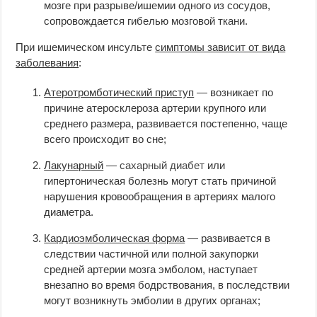
мозге при разрыве/ишемии одного из сосудов,
сопровождается гибелью мозговой ткани.
При ишемическом инсульте
симптомы зависит от вида
заболевания
:
Атеротромботический приступ
— возникает по
причине атеросклероза артерии крупного или
среднего размера, развивается постепенно, чаще
всего происходит во сне;
Лакунарный
—
сахарный диабет
или
гипертоническая болезнь могут стать причиной
нарушения кровообращения в артериях малого
диаметра.
Кардиоэмболическая форма
— развивается в
следствии частичной или полной закупорки
средней артерии мозга эмболом, наступает
внезапно во время бодрствования, в последствии
могут возникнуть эмболии в других органах;