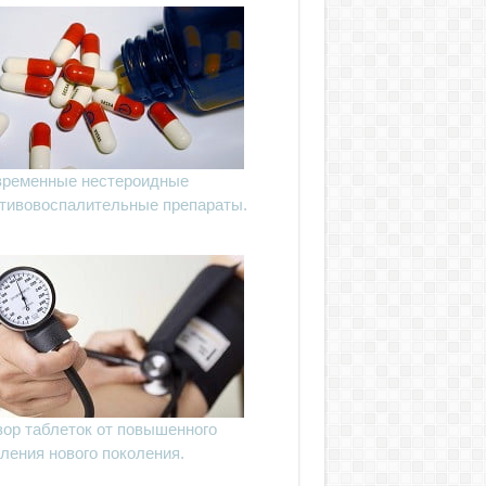
ременные нестероидные
тивовоспалительные препараты.
ор таблеток от повышенного
ления нового поколения.