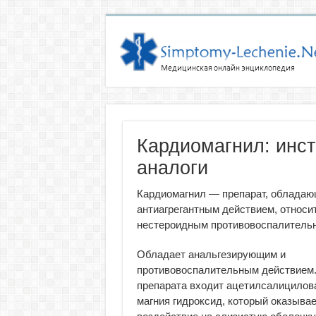
Кардиомагнил: инст
аналоги
Кардиомагнил — препарат, облада
антиагрегантным действием, относит
нестероидным противовоспалитель
Обладает анальгезирующим и
противовоспалительным действием.
препарата входит ацетилсалицилова
магния гидроксид, который оказывае