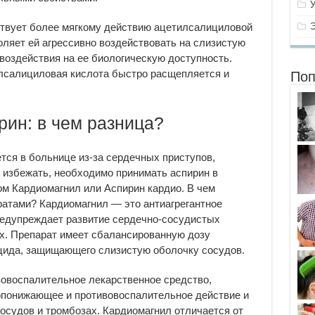
ствует более мягкому действию ацетилсалициловой
оляет ей агрессивно воздействовать на слизистую
 воздействия на ее биологическую доступность.
илсалициловая кислота быстро расщепляется и
Поп
рин: в чем разница?
тся в больнице из-за сердечных приступов,
о избежать, необходимо принимать аспирин в
ом Кардиомагнил или Аспирин кардио. В чем
атами? Кардиомагнил — это антиагрегантное
редупреждает развитие сердечно-сосудистых
х. Препарат имеет сбалансированную дозу
цида, защищающего слизистую оболочку сосудов.
овоспалительное лекарственное средство,
понижающее и противовоспалительное действие и
судов и тромбозах. Кардиомагнил отличается от