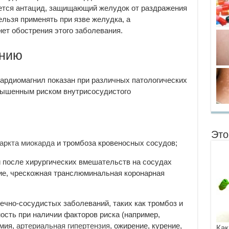
меется антацид, защищающий желудок от раздражения
ельзя применять при язве желудка, а
ет обострения этого заболевания.
ению
Кардиомагнил показан при различных патологических
вышенным риском внутрисосудистого
Это
аркта миокарда
и тромбоза кровеносных сосудов;
после хирургических вмешательств на сосудах
ие, чрескожная транслюминальная коронарная
чно-сосудистых заболеваний, таких как тромбоз и
ость при наличии факторов риска (например,
емия,
артериальная гипертензия
, ожирение, курение,
Как