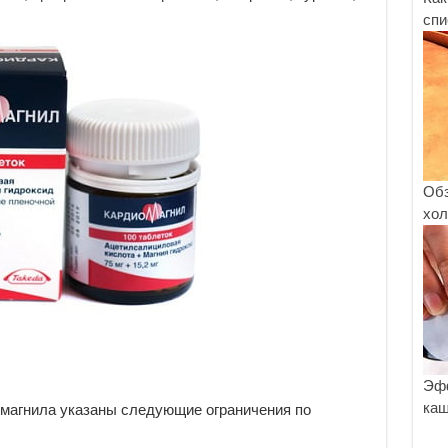
спи
Обз
хол
Эфф
каш
омагнила указаны следующие ограничения по