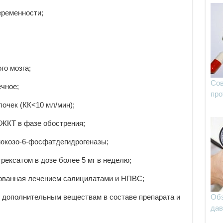
еременности;
го мозга;
Сов
чное;
про
очек (КК<10 мл/мин);
 ЖКТ в фазе обострения;
юкозо-6-фосфатдегидрогеназы;
ексатом в дозе более 5 мг в неделю;
ованная лечением салицилатами и НПВС;
, дополнительным веществам в составе препарата и
Обз
дав