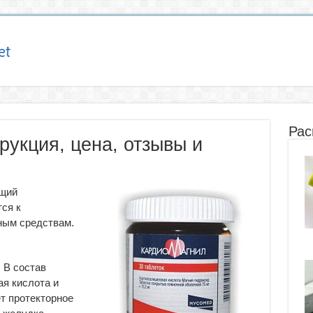
Рас
рукция, цена, отзывы и
ющий
ся к
ным средствам.
 В состав
я кислота и
т протекторное