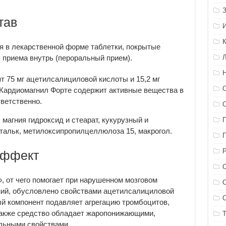
тав
я в лекарственной форме таблетки, покрытые
приема внутрь (пероральный прием).
т 75 мг ацетилсалициловой кислоты и 15,2 мг
 Кардиомагнил Форте содержит активные вещества в
тветственно.
магния гидроксид и стеарат, кукурузный и
тальк, метилоксипропилцеллюлоза 15, макрогол.
эффект
, от чего помогает при нарушенном мозговом
ний, обусловлено свойствами ацетилсалициловой
ый компонент подавляет агрегацию тромбоцитов,
Также средство обладает жаропонижающими,
льными свойствами.