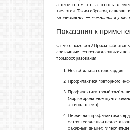
аспирина тем, что в его составе и
кислотой. Таким образом, аспирин н
Кардиомагнил — можно, если у вас н
Показания к примен
От чего помогает? Прием таблеток 
состояниях, сопровождающихся по
тромбообразования:
Нестабильная
стенокардия
;
Профилактика повторного
инф
Профилактика тромбоэмболии 
(аортокоронарное шунтирован
ангиопластика);
Первичная профилактика серде
острая сердечная недостаточн
сахарный диабет
, гиперлипид