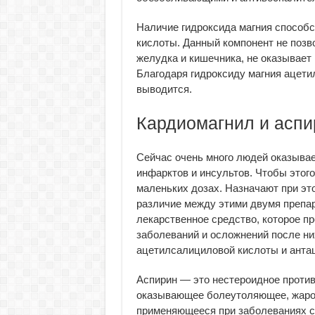
Наличие гидроксида магния способ
кислоты. Данный компонент не позв
желудка и кишечника, не оказывает
Благодаря гидроксиду магния ацет
выводится.
Кардиомагнил и аспи
Сейчас очень много людей оказывае
инфарктов и инсультов. Чтобы этог
маленьких дозах. Назначают при эт
различие между этими двумя препар
лекарственное средство, которое п
заболеваний и осложнений после ни
ацетилсалициловой кислоты и анта
Аспирин — это нестероидное против
оказывающее болеутоляющее, жаро
применяющееся при заболеваниях со