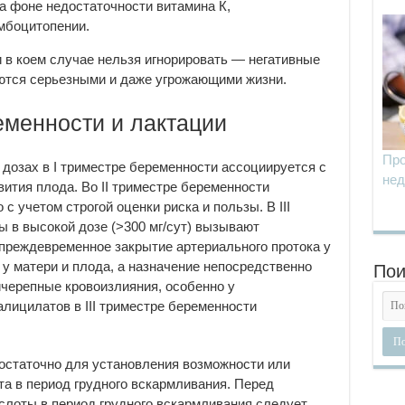
а фоне недостаточности витамина К,
омбоцитопении.
 в коем случае нельзя игнорировать — негативные
яются серьезными и даже угрожающими жизни.
менности и лактации
Про
дозах в I триместре беременности ассоциируется с
нед
ития плода. Во II триместре беременности
с учетом строгой оценки риска и пользы. В III
 в высокой дозе (>300 мг/сут) вызывают
преждевременное закрытие артериального протока у
у матери и плода, а назначение непосредственно
Пои
черепные кровоизлияния, особенно у
лицилатов в III триместре беременности
остаточно для установления возможности или
а в период грудного вскармливания. Перед
слоты в период грудного вскармливания следует