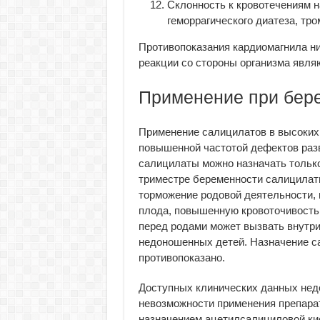
Склонность к кровотечениям н
геморрагического диатеза, тр
Противопоказания кардиомагнила ни
реакции со стороны организма явл
Применение при бере
Применение салицилатов в высоких 
повышенной частотой дефектов разв
салицилаты можно назначать только 
триместре беременности салицилаты
торможение родовой деятельности, 
плода, повышенную кровоточивость 
перед родами может вызвать внутри
недоношенных детей. Назначение са
противопоказано.
Доступных клинических данных нед
невозможности применения препарат
назначением ацетилсалициловой ки