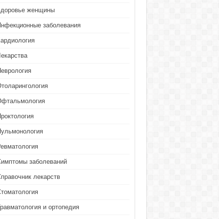
Здоровье женщины
Инфекционные заболевания
Кардиология
Лекарства
Неврология
Отоларингология
Офтальмология
Проктология
Пульмонология
Ревматология
Симптомы заболеваний
Справочник лекарств
Стоматология
Травматология и ортопедия