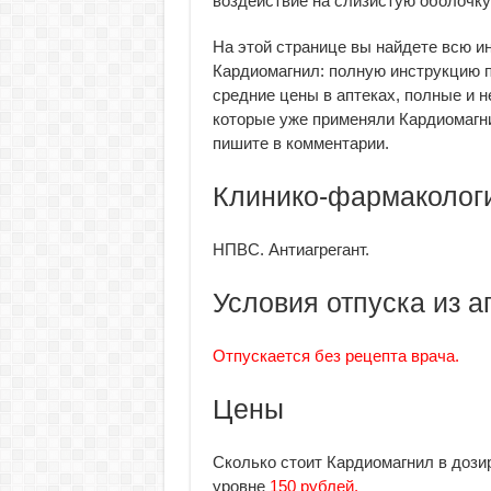
воздействие на слизистую оболочку
На этой странице вы найдете всю 
Кардиомагнил: полную инструкцию п
средние цены в аптеках, полные и н
которые уже применяли Кардиомагни
пишите в комментарии.
Клинико-фармакологи
НПВС. Антиагрегант.
Условия отпуска из а
Отпускается без рецепта врача.
Цены
Сколько стоит Кардиомагнил в дозир
уровне
150 рублей.