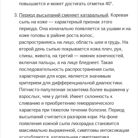
повышается и может достигать отметки 40°.
Период высыпаний сменяет катаральный
. Коревая
сыпь на коже — характерный признак этого
периода. Она изначально появляется за ушами и на
коже головы в районе роста волос,
распространяясь на лицо, область шеи и грудь. На
второй день сыпью покрывается кожа плеч, рук,
спины, живота, на третий — нижних конечностей,
включая пальцы, а на лице бледнеет. Такая
последовательность распространения сыпи,
характерная для кори, является значимым
критерием для дифференциальной диагностики.
Пятнисто-папулезная экзантема более выражена у
взрослых, чем у детей. Имеет склонность к
сливанию и приобретению геморрагического
характера при тяжелом течении болезни. Период
высыпаний считается разгаром кори. На фоне
появления кожной сыпи лихорадка становится
максимально выраженной, симптомы интоксикации
усугубляются, катаральная симптоматика