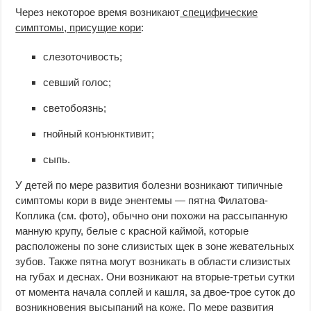
Через некоторое время возникают
специфические
симптомы, присущие кори
:
слезоточивость;
севший голос;
светобоязнь;
гнойный
конъюнктивит
;
сыпь.
У детей по мере развития болезни возникают типичные
симптомы кори в виде энентемы — пятна Филатова-
Коплика (см. фото), обычно они похожи на рассыпанную
манную крупу, белые с красной каймой, которые
расположены по зоне слизистых щек в зоне жевательных
зубов. Также пятна могут возникать в области слизистых
на губах и деснах. Они возникают на вторые-третьи сутки
от момента начала соплей и кашля, за двое-трое суток до
возникновения высыпаний на коже. По мере развития