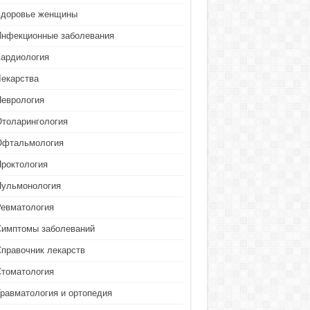
Здоровье женщины
Инфекционные заболевания
Кардиология
Лекарства
Неврология
Отоларингология
Офтальмология
Проктология
Пульмонология
Ревматология
Симптомы заболеваний
Справочник лекарств
Стоматология
Травматология и ортопедия