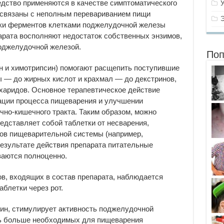
редство применяются в качестве симптоматического
 связаны с неполным перевариванием пищи
ки ферментов клетками поджелудочной железы
арата восполняют недостаток собственных энзимов,
оджелудочной железой.
Поп
ин и химотрипсин) помогают расщепить поступившие
ы — до жирных кислот и крахмал — до декстринов,
ахаридов. Основное терапевтическое действие
ации процесса пищеварения и улучшении
но-кишечного тракта. Таким образом, можно
едставляет собой таблетки от несварения,
нов пищеварительной системы (например,
результате действия препарата питательные
ваются полноценно.
в, входящих в состав препарата, наблюдается
аблетки через рот.
ин, стимулирует активность поджелудочной
ь больше необходимых для пищеварения