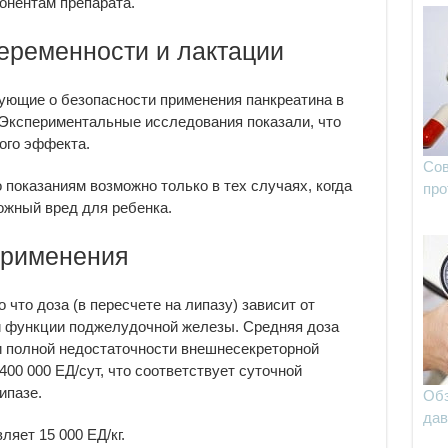
онентам препарата.
еременности и лактации
ующие о безопасности применения панкреатина в
 Экспериментальные исследования показали, что
ого эффекта.
Сов
показаниям возможно только в тех случаях, когда
про
ожный вред для ребенка.
применения
 что доза (в пересчете на липазу) зависит от
и функции поджелудочной железы. Средняя доза
и полной недостаточности внешнесекреторной
0 000 ЕД/сут, что соответствует суточной
ипазе.
Обз
дав
яет 15 000 ЕД/кг.