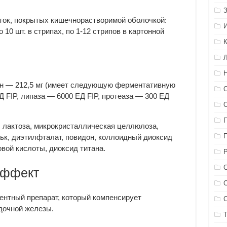
ток, покрытых кишечнорастворимой оболочкой:
10 шт. в стрипах, по 1-12 стрипов в картонной
ин — 212,5 мг (имеет следующую ферментативную
Д FIP, липаза — 6000 ЕД FIP, протеаза — 300 ЕД
 лактоза, микрокристаллическая целлюлоза,
льк, диэтилфталат, повидон, коллоидный диоксид
вой кислоты, диоксид титана.
эффект
ентный препарат, который компенсирует
дочной железы.