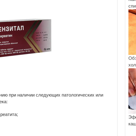
спи
Обз
хол
ению при наличии следующих патологических или
ека:
реатита;
Эфф
каш