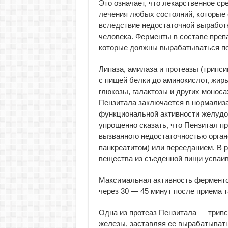
Это означает, что лекарственное с
лечения любых состояний, которые
вследствие недостаточной выработ
человека. Ферменты в составе преп
которые должны вырабатываться п
Липаза, амилаза и протеазы (трипс
с пищей белки до аминокислот, жир
глюкозы, галактозы и других монос
Пензитала заключается в нормализ
функциональной активности желудоч
упрощенно сказать, что Пензитал пр
вызванного недостаточностью орга
панкреатитом) или перееданием. В 
вещества из съеденной пищи усваи
Максимальная активность ферменто
через 30 — 45 минут после приема т
Одна из протеаз Пензитала — трипс
железы, заставляя ее вырабатыват