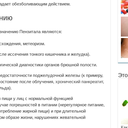
ладает обезболивающим действием.
ению
азначению Пензитала являются:
схождения, метеоризм.
ле иссечения тонкого кишечника и желудка).
огической диагностики органов брюшной полости.
Это
недостаточности поджелудочной железы (к примеру,
состояние после облучения,
хронический панкреатит
,
льда).
 пищи у лиц с нормальной функцией
учае погрешностей в питании (нерегулярное питание,
отребление жирной пищи) и при длительной
м образе жизни, нарушениях жевательной
Как