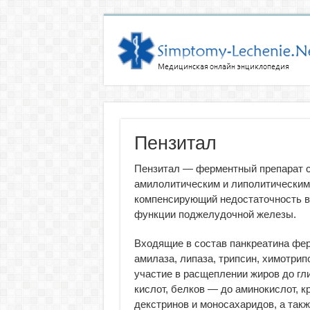
Пензитал
Пензитал — ферментный препарат с
амилолитическим и липолитическим
компенсирующий недостаточность 
функции поджелудочной железы.
Входящие в состав панкреатина фе
амилаза, липаза, трипсин, химотрип
участие в расщеплении жиров до гл
кислот, белков — до аминокислот, 
декстринов и моносахаридов, а так