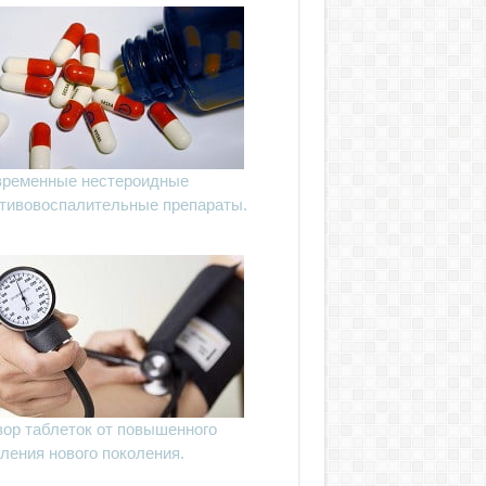
ременные нестероидные
тивовоспалительные препараты.
ор таблеток от повышенного
ления нового поколения.