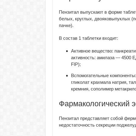
Пензитал выпускают в форме табле
белых, круглых, двояковыпуклых (по 
пачке).
В состав 1 таблетки входит:
Активное вещество: панкреат
активность: амилаза — 4500 Е
FIP);
Вспомогательные компоненты:
гликолат крахмала натрия, та
кремния, сополимер метакрило
Фармакологический 
Пензитал представляет собой ферм
недостаточность секреции поджелу