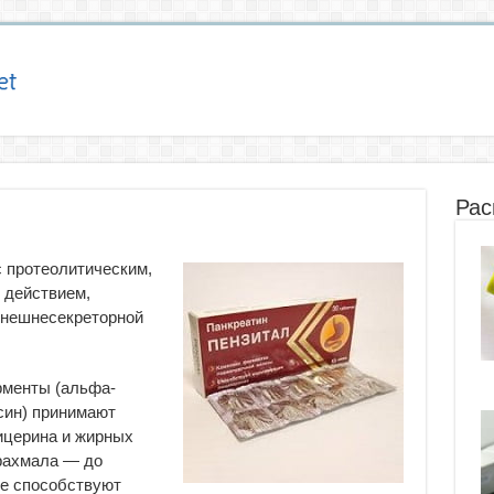
Рас
 протеолитическим,
 действием,
внешнесекреторной
рменты (альфа-
син) принимают
ицерина и жирных
крахмала — до
же способствуют