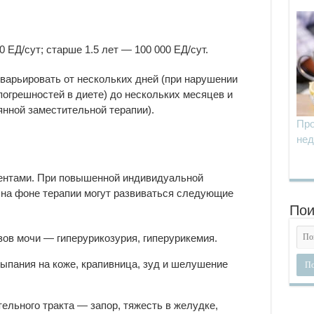
0 ЕД/cут; старше 1.5 лет — 100 000 ЕД/сут.
арьировать от нескольких дней (при нарушении
огрешностей в диете) до нескольких месяцев и
янной заместительной терапии).
Про
нед
ентами. При повышенной индивидуальной
 на фоне терапии могут развиваться следующие
Пои
ов мочи — гиперурикозурия, гиперурикемия.
ыпания на коже, крапивница, зуд и шелушение
ельного тракта — запор, тяжесть в желудке,