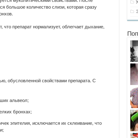
уется муколитическими свойствами. После
я большое количество слизи, которая сразу
онхов.
 что препарат нормализует, облегчает дыхание,
Поп
ю, обусловленной свойствами препарата. С
ших альвеол;
елких бронхах;
чек эпителия, исключается их склеивание, что
и;