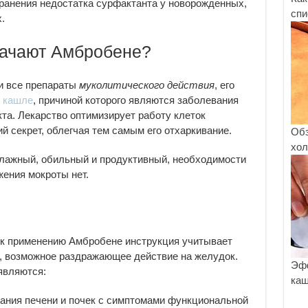
ранения недостатка сурфактанта у новорожденных,
спи
.
начают Амбробене?
 и все препараты
муколитического действия
, его
 кашле
, причиной которого являются заболевания
та. Лекарство оптимизирует работу клеток
й секрет, облегчая тем самым его отхаркивание.
Обз
хол
влажный, обильный и продуктивный, необходимости
жения мокроты нет.
 к применению Амбробене инструкция учитывает
, возможное раздражающее действие на желудок.
Эфф
являются:
каш
вания печени и почек с симптомами функциональной