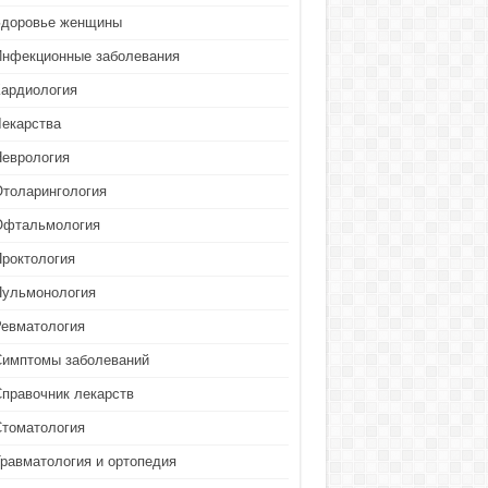
Здоровье женщины
Инфекционные заболевания
Кардиология
Лекарства
Неврология
Отоларингология
Офтальмология
Проктология
Пульмонология
Ревматология
Симптомы заболеваний
Справочник лекарств
Стоматология
Травматология и ортопедия