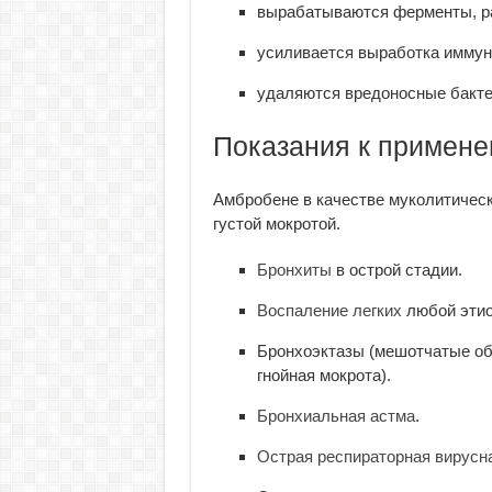
вырабатываются ферменты, р
усиливается выработка имму
удаляются вредоносные бакте
Показания к примен
Амбробене в качестве муколитическ
густой мокротой.
Бронхиты
в острой стадии.
Воспаление легких
любой этио
Бронхоэктазы (мешотчатые обр
гнойная мокрота).
Бронхиальная астма
.
Острая респираторная вирусн