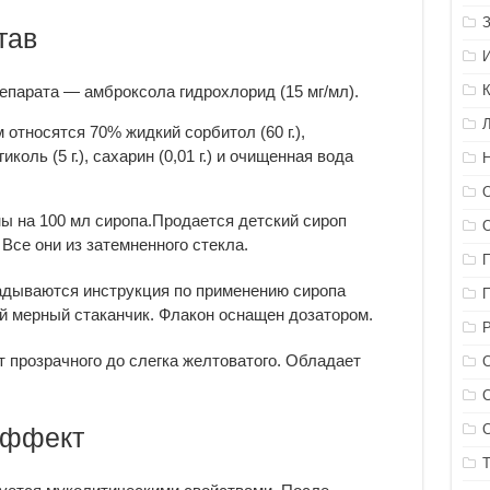
тав
епарата — амброксола гидрохлорид (15 мг/мл).
относятся 70% жидкий сорбитол (60 г.),
гиколь (5 г.), сахарин (0,01 г.) и очищенная вода
ы на 100 мл сиропа.Продается детский сироп
Все они из затемненного стекла.
адываются инструкция по применению сиропа
й мерный стаканчик. Флакон оснащен дозатором.
т прозрачного до слегка желтоватого. Обладает
эффект