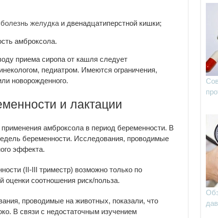
 болезнь желудка
и двенадцатиперстной кишки;
сть амброксола.
воду приема сиропа от кашля следует
инекологом, педиатром. Имеются ограничения,
или новорожденного.
Сов
про
менности и лактации
 применения амброксола в период беременности. В
 недель беременности. Исследования, проводимые
ного эффекта.
сти (II-III триместр) возможно только по
й оценки соотношения риск/польза.
Обз
ания, проводимые на животных, показали, что
дав
око. В связи с недостаточным изучением