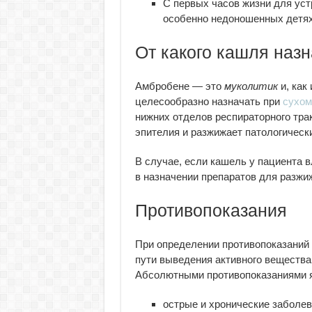
С первых часов жизни для уст
особенно недоношенных детях
От какого кашля наз
Амбробене — это
муколитик
и, как
целесообразно назначать при
сухом
нижних отделов респираторного трак
эпителия и разжижает патологически
В случае, если кашель у пациента 
в назначении препаратов для разжи
Противопоказания
При определении противопоказаний
пути выведения активного вещества
Абсолютными противопоказаниями 
острые и хронические заболе