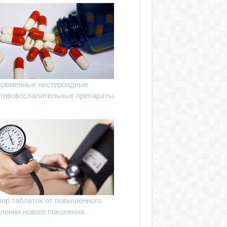
ременные нестероидные
тивовоспалительные препараты.
ор таблеток от повышенного
ления нового поколения.