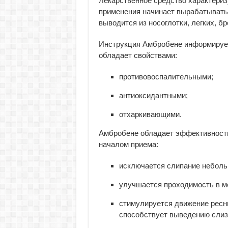
Лекарственное средство характериз
применения начинает вырабатыватьс
выводится из носоглотки, легких, бр
Инструкция Амбробене информирует,
обладает свойствами:
противовоспалительными;
антиоксидантными;
отхаркивающими.
Амбробене обладает эффективность
началом приема:
исключается слипание неболь
улучшается проходимость в м
стимулируется движение ресни
способствует выведению слиз