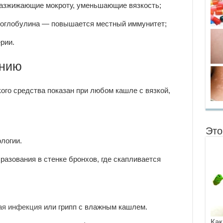
азжижающие мокроту, уменьшающие вязкость;
ноглобулина — повышается местный иммунитет;
рии.
ению
ого средства показан при любом кашле с вязкой,
Это
логии.
азования в стенке бронхов, где скапливается
ая инфекция
или грипп с влажным кашлем.
Как