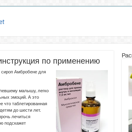
Рас
инструкция по применению
к сироп Амбробене для
олевшему малышу, легко
ьных эмоций. А это
е что таблетированная
етям до шести лет.
прочь лечиться
ию подскажет