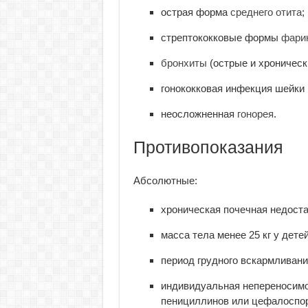
острая форма
среднего отита
;
стрептококковые формы
фари
бронхиты
(острые и хроническ
гонококковая инфекция шейки 
неосложненная
гонорея
.
Противопоказания
Абсолютные:
хроническая почечная недоста
масса тела менее 25 кг у детей
период грудного вскармливани
индивидуальная непереносимо
пенициллинов или цефалоспор