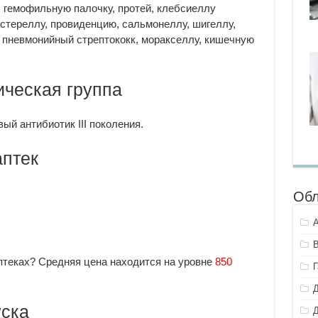
, гемофильную палочку, протей, клебсиеллу
астереллу, провиденцию, сальмонеллу, шигеллу,
и пневмонийный стрептококк, моракселлу, кишечную
ческая группа
й антибиотик III поколения.
аптек
Обл
птеках? Средняя цена находится на уровне
850
уска