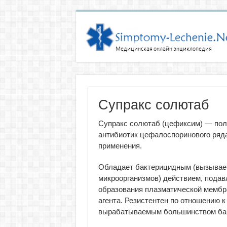
Супракс солютаб
Супракс солютаб (цефиксим) — пол
антибиотик цефалоспоринового ряд
применения.
Обладает бактерицидным (вызывае
микроорганизмов) действием, подав
образования плазматической мембр
агента. Резистентен по отношению к
вырабатываемым большинством бак