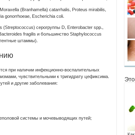
axella (Branhamella) catarrhalis, Proteus mirabilis,
a gonorrhoeae, Escherichia coli.
 (Streptococcus) серогруппы D, Enterobacter spp.,
Bacteroides fragilis и большинство Staphylococcus
стентные штаммы).
ению
ется при наличии инфекционно-воспалительных
измами, чувствительными к тригидрату цефиксима.
Это
тей и другие заболевания:
еполовой системы и мочевыводящих путей;
Как