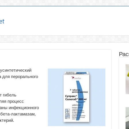
Рас
усинтетический
а для перорального
т гибель
ляя процесс
аны инфекционного
 бета-лактамазам,
терий.