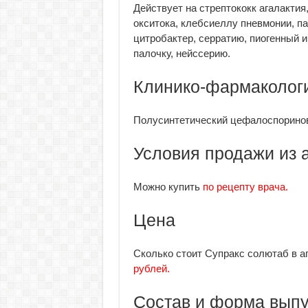
Действует на стрептококк агалактия
окситока, клебсиеллу пневмонии, п
цитробактер, серратию, пиогенный 
палочку, нейссерию.
Клинико-фармакологи
Полусинтетический цефалоспориновы
Условия продажи из 
Можно купить
по рецепту врача.
Цена
Сколько стоит Супракс солютаб в а
рублей.
Состав и форма вып