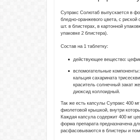
Супракс Солютаб выпускается в фо
бледно-оранжевого цвета, с риской с
шт. в блистерах, в картонной упаковк
упаковке 2 блистера).
Состав на 1 таблетку:
действующее вещество: цефикс
вспомогательные компоненты: 
кальция сахарината трисескви
краситель солнечный закат же
диоксид коллоидный.
Так же есть капсулы Супракс 400 м
фиолетовой крышкой, внутри которы
Каждая капсула содержит 400 мг ц
форма препарата предназначена для
расфасовываются в блистеры и пом