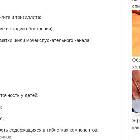
спи
нгита
и
тонзиллита
;
ие в стадии обострения);
матки и/или мочеиспускательного канала;
Обз
хол
точность у детей;
;
я;
Эфф
каш
сть содержащихся в таблетках компонентов,
инов.