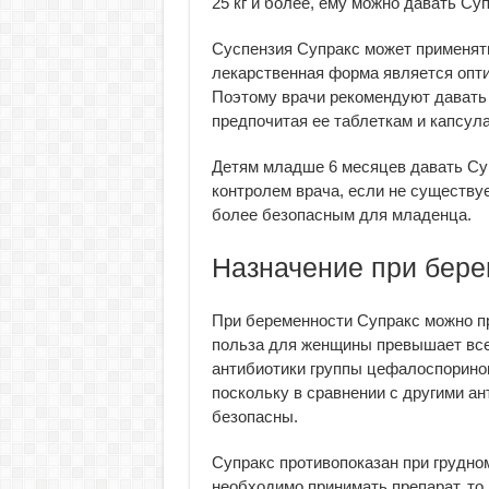
25 кг и более, ему можно давать С
Суспензия Супракс может применять
лекарственная форма является опти
Поэтому врачи рекомендуют давать 
предпочитая ее таблеткам и капсул
Детям младше 6 месяцев давать Су
контролем врача, если не существуе
более безопасным для младенца.
Назначение при бере
При беременности Супракс можно пр
польза для женщины превышает все
антибиотики группы цефалоспорино
поскольку в сравнении с другими а
безопасны.
Супракс противопоказан при грудн
необходимо принимать препарат, то 