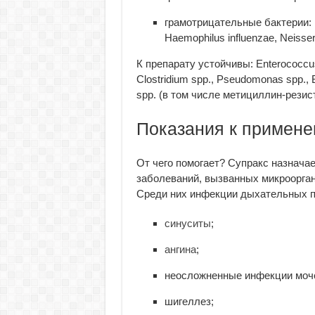
грамотрицательные бактерии: Mor
Haemophilus influenzae, Neisseri
К препарату устойчивы: Enterococcus
Clostridium spp., Pseudomonas spp., 
spp. (в том числе метициллин-рези
Показания к примен
От чего помогает? Супракс назнача
заболеваний, вызванных микроорган
Среди них инфекции дыхательных пу
синуситы
;
ангина
;
неосложненные инфекции моч
шигеллез;