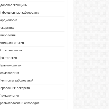
Здоровье женщины
Инфекционные заболевания
Кардиология
Лекарства
Неврология
Отоларингология
Офтальмология
Проктология
Пульмонология
Ревматология
Симптомы заболеваний
Справочник лекарств
Стоматология
Травматология и ортопедия