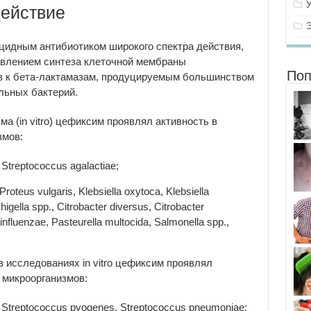
ействие
цидным антибиотиком широкого спектра действия,
авлением синтеза клеточной мембраны
Поп
в к бета-лактамазам, продуцируемым большинством
льных бактерий.
а (in vitro) цефиксим проявлял активность в
змов:
treptococcus agalactiae;
teus vulgaris, Klebsiella oxytoca, Klebsiella
igella spp., Citrobacter diversus, Citrobacter
nfluenzae, Pasteurella multocida, Salmonella spp.,
в исследованиях in vitro цефиксим проявлял
 микроорганизмов:
Streptococcus pyogenes, Streptococcus pneumoniae;