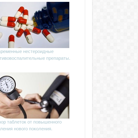
ременные нестероидные
тивовоспалительные препараты.
ор таблеток от повышенного
ления нового поколения.