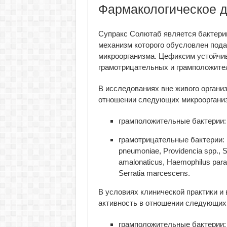
Фармакологическое д
Супракс Солютаб является бактери
механизм которого обусловлен под
микроорганизма. Цефиксим устойчи
грамотрицательных и грамположите
В исследованиях вне живого организм
отношении следующих микрооргани
грамположительные бактерии: S
грамотрицательные бактерии: Pro
pneumoniae, Providencia spp., Sh
amalonaticus, Haemophilus parai
Serratia marcescens.
В условиях клинической практики и 
активность в отношении следующих
грамположительные бактерии: 