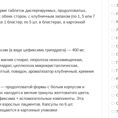
рме таблеток диспергируемых, продолговатых,
 обеих сторон, с клубничным запахом (по 1, 5 или 7
е 1 блистер; по 5 шт. в блистерах, в картонной
им (в виде цефиксима тригидрата) — 400 мг;
магния стеарат, гипролоза низкозамещенная,
гидрат, целлюлоза микрокристаллическая,
лтый, повидон, ароматизатор клубничный, кремния
г — продолговатой формы с белым корпусом и
х находятся мелкие гранулы желтоватого цвета.
ефиксима + вспомогательные компоненты. Эта
 взрослых пациентов. Капсулы по 6 шт.
ещаются в картонные упаковки