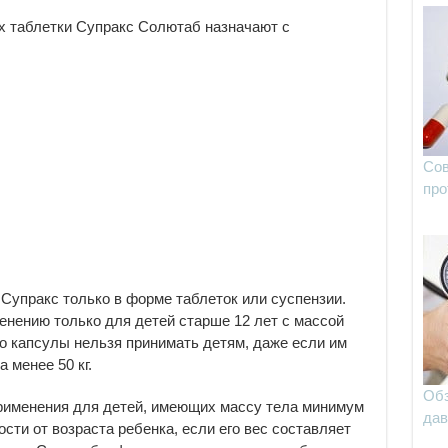
х таблетки Супракс Солютаб назначают с
Сов
про
Супракс только в форме таблеток или суспензии.
нению только для детей старше 12 лет с массой
что капсулы нельзя принимать детям, даже если им
 менее 50 кг.
Обз
рименения для детей, имеющих массу тела минимум
дав
мости от возраста ребенка, если его вес составляет