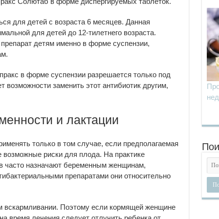
упракс Солютаб в форме диспергируемых таблеток.
ся для детей с возраста 6 месяцев. Данная
мальной для детей до 12-тилетнего возраста.
препарат детям именно в форме суспензии,
ам.
пракс в форме суспензии разрешается только под
т возможности заменить этот антибиотик другим,
Про
нед
менности и лактации
именять только в том случае, если предполагаемая
Пои
 возможные риски для плода. На практике
в часто назначают беременным женщинам,
нтибактериальными препаратами они относительно
ом вскармливании. Поэтому если кормящей женщине
на время лечения следует отлучить ребенка от