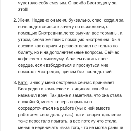
чувствую себя смелым. Спасибо Биотредину за
это!!!
Женя
. Недавно он меня, буквально, спас, когда я за
ночь подготовился к зачету по психологии, с
помощью Биотредина легко выучил все термины, а
утром, снова же таки с помощью Биотредина, был
свежим как огурчик и резво отвечал не только по
билету, но и на дополнительные вопросы. Сейчас
кофе свел к минимуму. А зачем садить свое
сердце, если взбодриться и проснуться мне
помогает Биотредин, причем без последствий.
Катя
. Знаю у меня сестренка сейчас принимает
Биотредин в комплексе с глицином, как ей и
назначил врач. Так даже я заметила, что она стала
спокойней, может теперь нормально
сосредоточиться на работе (мы с ней вместе
работаем, свое дело у нас), да и говорит давление
тоже перестало прыгать, а все потому что стала
меньше нервничать из-за того, что не могла раньше