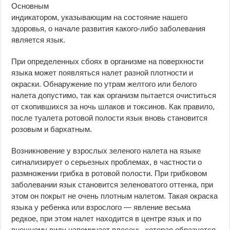
Основным
индикатором, указывающим на состояние нашего
здоровья, о начале развития какого-либо заболевания
является язык.
При определенных сбоях в организме на поверхности
языка может появляться налет разной плотности и
окраски. Обнаружение по утрам желтого или белого
налета допустимо, так как организм пытается очиститься
от скопившихся за ночь шлаков и токсинов. Как правило,
после туалета ротовой полости язык вновь становится
розовым и бархатным.
Возникновение у взрослых зеленого налета на языке
сигнализирует о серьезных проблемах, в частности о
размножении грибка в ротовой полости. При грибковом
заболевании язык становится зеленоватого оттенка, при
этом он покрыт не очень плотным налетом. Такая окраска
языка у ребенка или взрослого — явление весьма
редкое, при этом налет находится в центре язык и по
внешнему виду напоминает плесень, которая образуется