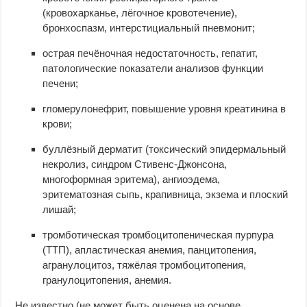
(кровохарканье, лёгочное кровотечение),
бронхоспазм, интерстициальный пневмонит;
острая печёночная недостаточность, гепатит,
патологические показатели анализов функции
печени;
гломерулонефрит, повышение уровня креатинина в
крови;
буллёзный дерматит (токсический эпидермальный
некролиз, синдром Стивенс-Джонсона,
многоформная эритема), ангиоэдема,
эритематозная сыпь, крапивница, экзема и плоский
лишай;
тромботическая тромбоцитопеническая пурпура
(ТТП), апластическая анемия, панцитопения,
агранулоцитоз, тяжёлая тромбоцитопения,
гранулоцитопения, анемия.
Не известно (не может быть оценена на основе