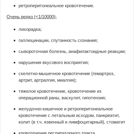
ретроперитонеальное кровотечение.
Очень редко (<1/10000):
лихорадка;
галлюцинации, спутанность сознания;
сывороточная болезнь, анафилактоидные реакции;
нарушения вкусового восприятия;
скелетно-мышечное кровотечение (гемартроз,
артрит, артралгия, миалгия);
тяжелое кровотечение, кровотечение из
операционной раны, васкулит, гипотензия;
желудочно-кишечное и ретроперитонеальное
кровотечение с летальным исходом, панкреатит,
колит (в т.ч. язвенный и лимфоцитарный), стоматит
кровотечения респираторного тракта