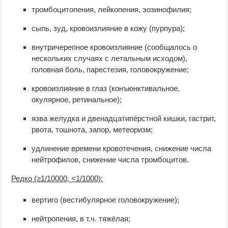
тромбоцитопения, лейкопения, эозинофилия;
сыпь, зуд, кровоизлияние в кожу (пурпура);
внутричерепное кровоизлияние (сообщалось о
нескольких случаях с летальным исходом),
головная боль, парестезия, головокружение;
кровоизлияние в глаз (конъюнктивальное,
окулярное, ретинальное);
язва желудка и двенадцатипёрстной кишки, гастрит,
рвота, тошнота, запор, метеоризм;
удлинение времени кровотечения, снижение числа
нейтрофилов, снижение числа тромбоцитов.
Редко (≥1/10000, <1/1000):
вертиго (вестибулярное головокружение);
нейтропения, в т.ч. тяжёлая;