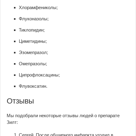
Хлорамфениколы;
Флуконазолы;
Тиклопидин;
Циметидины;
Эзомепразол;
Омепразолы;
Ципрофлоксацины;
Флувоксатин.
Отзывы
Мы подобрали некоторые отзывы людей о препарате
Зилт:
Сергей
. После обширного инфаркта угодил в