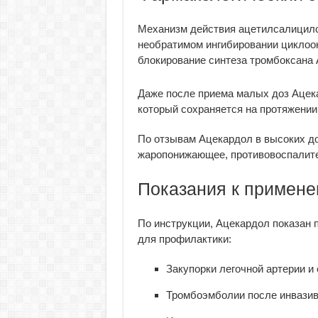
Механизм действия ацетилсалицилов
необратимом ингибировании циклоок
блокирование синтеза тромбоксана 
Даже после приема малых доз Ацека
который сохраняется на протяжении
По отзывам Ацекардол в высоких доз
жаропонижающее, противовоспалите
Показания к примен
По инструкции, Ацекардол показан п
для профилактики:
Закупорки легочной артерии и
Тромбоэмболии после инвазив