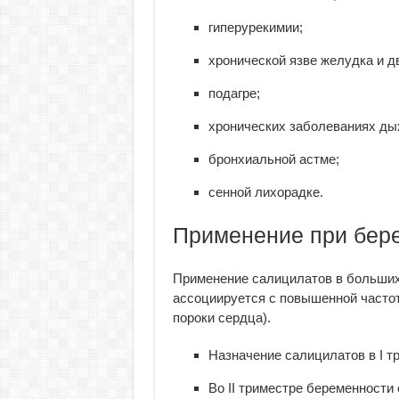
гиперурекимии;
хронической язве желудка и д
подагре;
хронических заболеваниях ды
бронхиальной астме;
сенной лихорадке.
Применение при бере
Применение салицилатов в больших
ассоциируется с повышенной частот
пороки сердца).
Назначение салицилатов в I т
Во II триместре беременности