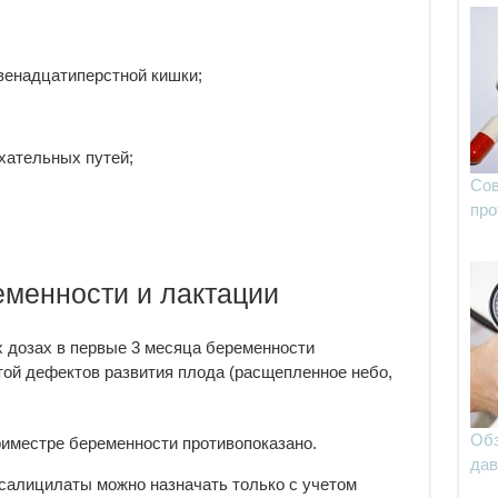
венадцатиперстной кишки;
хательных путей;
Сов
про
менности и лактации
 дозах в первые 3 месяца беременности
ой дефектов развития плода (расщепленное небо,
Обз
риместре беременности противопоказано.
дав
 салицилаты можно назначать только с учетом