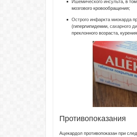
Ишемического инсульта
, в то
мозгового кровообращения;
Острого инфаркта миокарда
пр
(гиперлипидемии,
сахарного д
преклонного возраста, курения
Противопоказания
Ацекардол противопоказан при сле