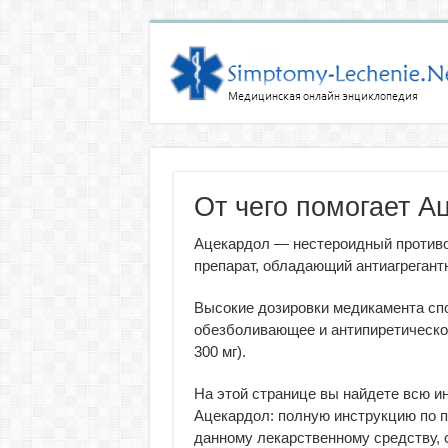
От чего помогает А
Ацекардол — нестероидный против
препарат, обладающий антиагрегант
Высокие дозировки медикамента сп
обезболивающее и антипиретическо
300 мг).
На этой странице вы найдете всю 
Ацекардол: полную инструкцию по 
данному лекарственному средству, 