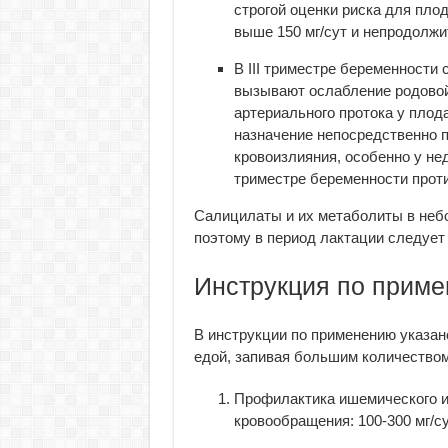
строгой оценки риска для пло
выше 150 мг/сут и непродолжи
В III триместре беременности 
вызывают ослабление родовой
артериального протока у плод
назначение непосредственно 
кровоизлияния, особенно у не
триместре беременности прот
Салицилаты и их метаболиты в небо
поэтому в период лактации следует
Инструкция по прим
В инструкции по применению указан
едой, запивая большим количеством 
Профилактика ишемического и
кровообращения: 100-300 мг/с