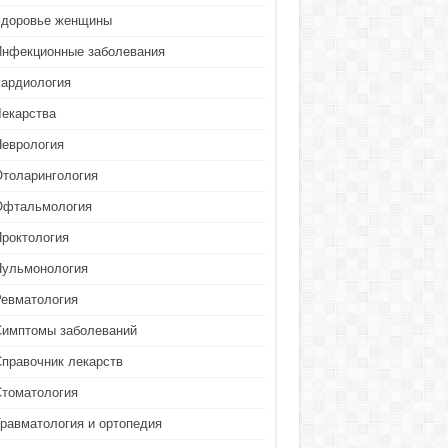
Здоровье женщины
Инфекционные заболевания
Кардиология
Лекарства
Неврология
Отоларингология
Офтальмология
Проктология
Пульмонология
Ревматология
Симптомы заболеваний
Справочник лекарств
Стоматология
Травматология и ортопедия