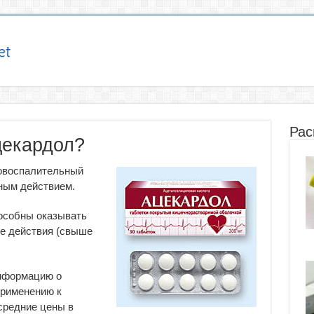
Рас
цекардол?
овоспалительный
ным действием.
особны оказывать
е действия (свыше
информацию о
применению к
средние цены в