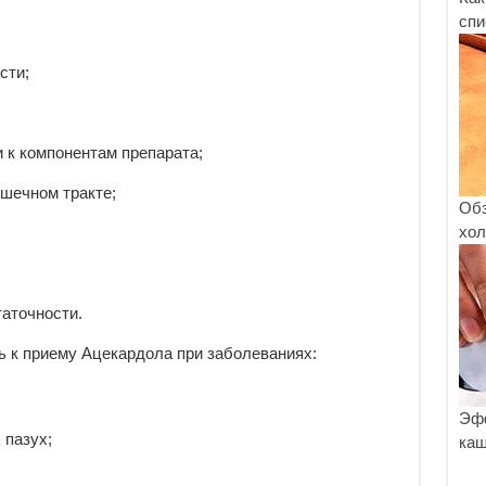
спи
сти;
 к компонентам препарата;
шечном тракте;
Обз
хол
аточности.
 к приему Ацекардола при заболеваниях:
Эфф
 пазух;
каш