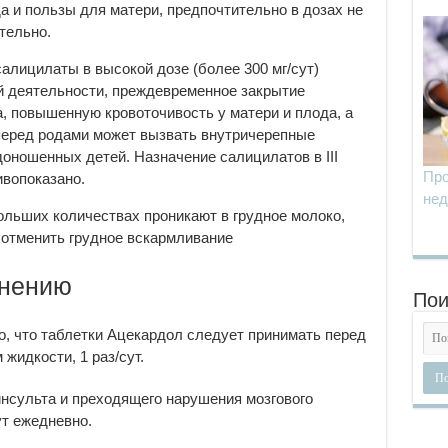
да и пользы для матери, предпочтительно в дозах не
тельно.
салицилаты в высокой дозе (более 300 мг/сут)
 деятельности, преждевременное закрытие
а, повышенную кровоточивость у матери и плода, а
перед родами может вызвать внутричерепные
доношенных детей. Назначение салицилатов в III
Про
ивопоказано.
нед
льших количествах проникают в грудное молоко,
 отменить грудное вскармливание
енению
Пои
о, что таблетки Ацекардол следует принимать перед
жидкости, 1 раз/сут.
нсульта и преходящего нарушения мозгового
ут ежедневно.