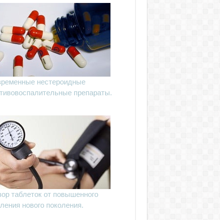
ременные нестероидные
тивовоспалительные препараты.
ор таблеток от повышенного
ления нового поколения.