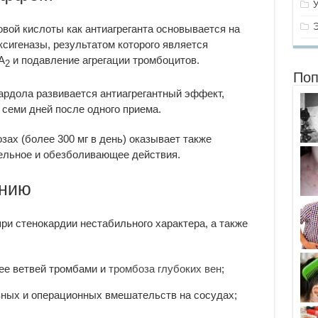
ой кислоты как антиагреганта основывается на
сигеназы, результатом которого является
А
и подавление агрегации тромбоцитов.
2
Поп
рдола развивается антиагрегантный эффект,
 семи дней после одного приема.
ах (более 300 мг в день) оказывает также
льное и обезболивающее действия.
ению
ри стенокардии нестабильного характера, а также
 ее ветвей тромбами и
тромбоза глубоких вен
;
ных и операционных вмешательств на сосудах;