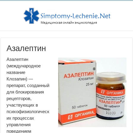
Азалептин
Азалептин
(международное
название
Клозапин) —
препарат, созданный
для блокирования
рецепторов,
участвующих в
психофизиологическ
их процессах
управления
поведением