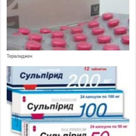
Тералиджен