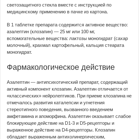
светозащитного стекла вместе с инструкцией по
медицинскому применению в пачке из картона.
В 1 таблетке препарата содержится активное вещество:
азалептин (клозапин) — 25 мг или 100 мг,
вспомогательные вещества: лактозы моногидрат (сахар
молочный), крахмал картофельный, кальция стеарата
моногидрат.
Фармакологическое действие
Азалептин — антипсихотический препарат, содержащий
активный компонент клозапин. Азалептин отличается от
«классических» нейролептиков. При приеме клозапина не
отмечалось развития каталепсии и угнетения
стереотипного поведения, вызванного введением
амфетамина и апоморфина. Азалептин оказывает слабое
блокирующее действие на D1-3 и D5-рецепторы и
выраженное действие на D4-рецепторы. Клозапин
обладает выраженным антихолинергическим,