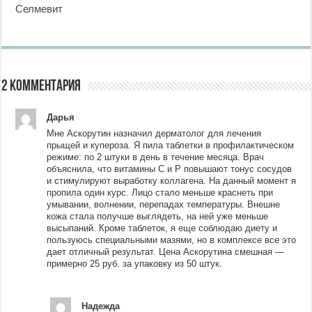
Селмевит
2 комментария
Дарья
Мне Аскорутин назначил дерматолог для лечения
прыщей и купероза. Я пила таблетки в профилактическом
режиме: по 2 штуки в день в течение месяца. Врач
объяснила, что витамины C и P повышают тонус сосудов
и стимулируют выработку коллагена. На данный момент я
пропила один курс. Лицо стало меньше краснеть при
умывании, волнении, перепадах температуры. Внешне
кожа стала получше выглядеть, на ней уже меньше
высыпаний. Кроме таблеток, я еще соблюдаю диету и
пользуюсь специальными мазями, но в комплексе все это
дает отличный результат. Цена Аскорутина смешная —
примерно 25 руб. за упаковку из 50 штук.
Надежда