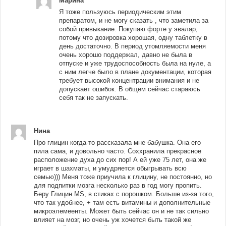
Марина
Я тоже пользуюсь периодическим этим
препаратом, и не могу сказать , что заметила за
собой привыкание. Покупаю форте у эвалар,
потому что дозировка хорошая, одну таблетку в
день достаточно. В период утомляемости меня
очень хорошо поддержал, давно не была в
отпуске и уже трудоспособность была на нуле, а
с ним легче было в плане документации, которая
требует высокой концентрации внимания и не
допускает ошибок. В общем сейчас стараюсь
себя так не запускать.
Нина
Про глицин когда-то рассказала мне бабушка. Она его
пила сама, и довольно часто. Соххранила прекрасное
расположение духа до сих пор! А ей уже 75 лет, она же
играет в шахматы, и умудряется обыгрывать всю
семью))) Меня тоже приучила к глицину, не постоянно, но
для подпитки мозга несколько раз в год могу пропить.
Беру Глицин MS, в стиках с порошком. Больше из-за того,
что так удобнее, + там есть витамины и дополнительные
микроэлемеенты. Может быть сейчас он и не так сильно
влияет на мозг, но очень уж хочется быть такой же