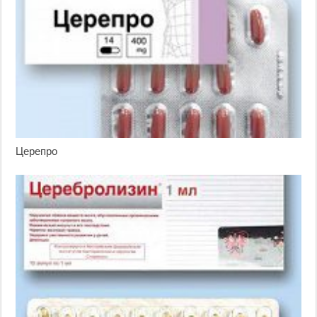
Церепро