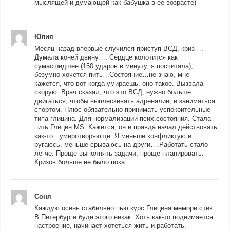
мыслящей и думающей как бабушка в ее возрасте)
Юлия
Месяц назад впервые случился приступ ВСД, криз….
Думала коней двину…. Сердце колотится как
сумасшедшее (150 ударов в минуту, я посчитала),
безумно хочется пить…Состояние…не знаю, мне
кажется, что вот когда умираешь, оно такое. Вызвала
скорую. Врач сказал, что это ВСД, нужно больше
двигаться, чтобы выплескивать адреналин, и заниматься
спортом. Плюс обязательно принимать успокоительные
типа глицина. Для нормализации псих.состояния. Стала
пить Глицин MS. Кажется, он и правда начал действовать
как-то…умиротворяюще. Я меньше конфликтую и
ругаюсь, меньше срываюсь на други….Работать стало
легче. Проще выполнять задачи, проще планировать.
Кризов больше не было пока….
Соня
Каждую осень стабильно пью курс Глицина мемори стик.
В Петербурге буде этого никак. Хоть как-то поднимается
настроение, начинает хотеться жить и работать.