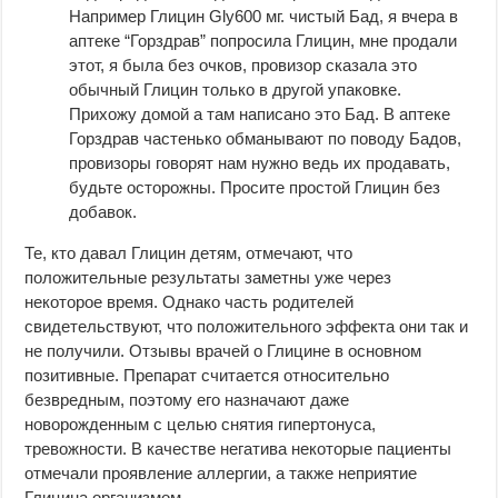
Например Глицин Gly600 мг. чистый Бад, я вчера в
аптеке “Горздрав” попросила Глицин, мне продали
этот, я была без очков, провизор сказала это
обычный Глицин только в другой упаковке.
Прихожу домой а там написано это Бад. В аптеке
Горздрав частенько обманывают по поводу Бадов,
провизоры говорят нам нужно ведь их продавать,
будьте осторожны. Просите простой Глицин без
добавок.
Те, кто давал Глицин детям, отмечают, что
положительные результаты заметны уже через
некоторое время. Однако часть родителей
свидетельствуют, что положительного эффекта они так и
не получили. Отзывы врачей о Глицине в основном
позитивные. Препарат считается относительно
безвредным, поэтому его назначают даже
новорожденным с целью снятия гипертонуса,
тревожности. В качестве негатива некоторые пациенты
отмечали проявление аллергии, а также неприятие
Глицина организмом.