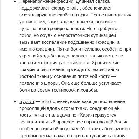
Перенапряжение фасции
. Длинная связка
поддерживает форму стопы, обеспечивает
амортизирующие свойства арки. После выполнения
упражнений, таких как бег, прыжки, возникает
чувство перетренированности. Ноге требуется
покой, но обувь с недостаточной супинацией
вызывает воспаление подошвенной фасции, а
именно фасциит. Пятка болит сильно, особенно при
утренней ходьбе, когда человек только встает с
кровати и фасция растягивается. Хронические
травмы и растяжения приводят к разрастанию
костной ткани у основания пяточной кости —
появлению шпоры. Она еще больше усиливает
боли во время тренировок и ходьбы.
Бурсит
— это болезнь, вызывающая воспаление
проходящей вдоль стопы ткани, соединяющей
кость пятки с пальцами ног. Характеризуется
воспалительный процесс все нарастающей болью,
особенно сильной по утрам. Успокоить боль можно
при помощи массажа, но при наступании на пятку