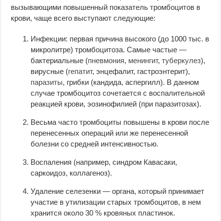
вызывающими повышенный показатель тромбоцитов в
крови, чаще всего выступают следующие:
Инфекции: первая причина высокого (до 1000 тыс. в
микролитре) тромбоцитоза. Самые частые —
бактериальные (
пневмония
,
менингит
,
туберкулез
),
вирусные (
гепатит
, энцефалит, гастроэнтерит),
паразиты
, грибки (кандида, аспергилл). В данном
случае тромбоцитоз сочетается с воспалительной
реакцией крови, эозинофилией (при паразитозах).
Весьма часто тромбоциты повышены в крови после
перенесенных операций или же перенесенной
болезни со средней интенсивностью.
Воспаления (например, синдром Кавасаки,
саркоидоз, коллагеноз).
Удаление селезенки — органа, который принимает
участие в утилизации старых тромбоцитов, в нем
хранится около 30 % кровяных пластинок.