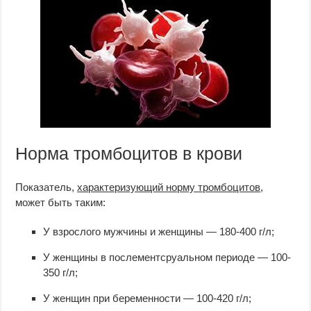
Норма тромбоцитов в крови
Показатель,
характеризующий норму тромбоцитов
,
может быть таким:
У взрослого мужчины и женщины — 180-400 г/л;
У женщины в послементсруальном периоде — 100-
350 г/л;
У женщин при беременности — 100-420 г/л;