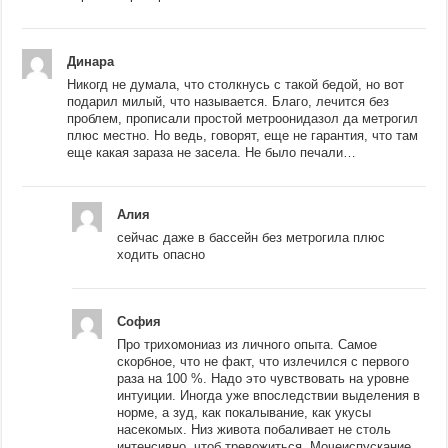
Динара
Никогд не думала, что столкнусь с такой бедой, но вот
подарил милый, что называется. Благо, лечится без
проблем, прописали простой метроонидазол да метрогил
плюс местно. Но ведь, говорят, еще не гарантия, что там
еще какая зараза не засела. Не было печали…
Алия
сейчас даже в бассейн без метрогила плюс
ходить опасно
София
Про трихомониаз из личного опыта. Самое
скорбное, что не факт, что излечился с первого
раза на 100 %. Надо это чувствовать на уровне
интуиции. Иногда уже впоследствии выделения в
норме, а зуд, как покалывание, как укусы
насекомых. Низ живота побаливает не столь
интенсивно, чтоб тревожиться. Мочеиспускание