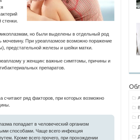
a
ся
бактерий
 стенки.
микоплазмам, но были выделены в отдельный род
ь мочевину. При уреаплазмозе возможно поражение
ы), предстательной железы и шейки матки.
реаплазму у женщин: важные симптомы, причины и
тибактериальных препаратов.
Обл
а считают ряд факторов, при которых возможно
щины.
азма попадает в человеческий организм
ыми способами. Чаще всего инфекция
утем. Кроме всего прочего, при прохождении