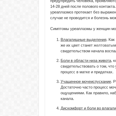
предупредить человека, проявляютс
14-28 дней после полового контакта.
уреаплазмоз протекает без выражен
случае не проводится и болезнь мо
Симптомы уреаплазмы у женщин мо
Влагалищные выделения
. Как
же их цвет станет
желтоватым
свидетельством начала воспа
Боли в области низа живота
, 
свидетельствовать о том, чт
процесс в матке и придатках.
Учащенное мочеиспускание
. 
Достаточно часто процесс мо
ощущениями. Как правило, на
канала.
Дискомфорт и боли во влагал