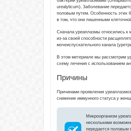
бактерии уреаплазмамы (Ureaplasm
urealyticum). Заболевание передает
половым путем. Особенность этих 
в том, что они лишенными клеточной
Сначала уреаплазмы относились к 
из-за своей способности расщеплят
мочеиспускательного канала (уретр
В этом метериале мы рассмотрим у
схему лечения с использованием ан
Причины
Причинами проявления уреаплазмоз
снижение иммунного статуса у жен
Микроорганизм уреапл
несколькими возможн
передается половым п