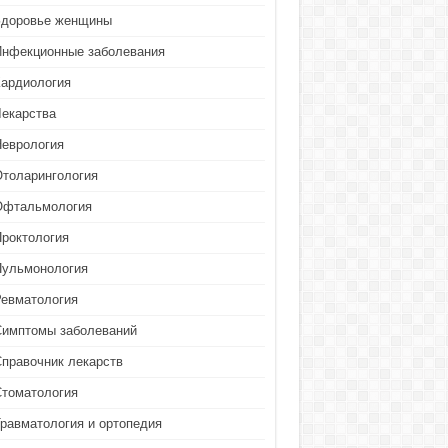
Здоровье женщины
Инфекционные заболевания
Кардиология
Лекарства
Неврология
Отоларингология
Офтальмология
Проктология
Пульмонология
Ревматология
Симптомы заболеваний
Справочник лекарств
Стоматология
Травматология и ортопедия