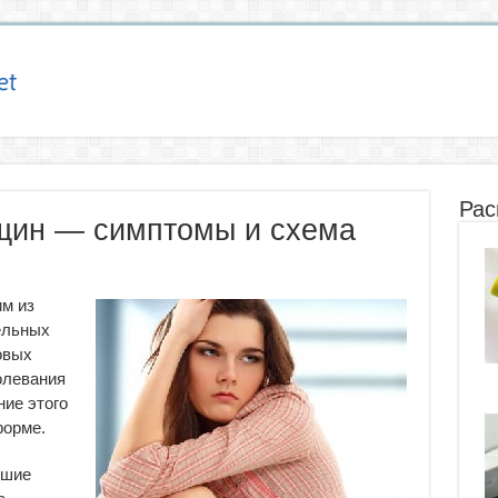
Рас
щин — симптомы и схема
м из
ельных
овых
олевания
ие этого
форме.
йшие