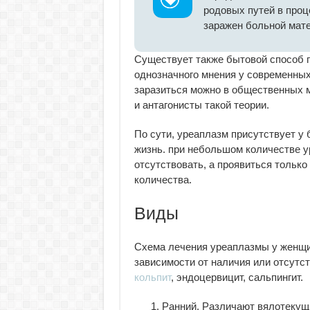
родовых путей в проц
заражен больной мат
Существует также бытовой способ п
однозначного мнения у современных 
заразиться можно в общественных ме
и антагонисты такой теории.
По сути, уреаплазм присутствует у
жизнь. при небольшом количестве 
отсутствовать, а проявиться только
количества.
Виды
Схема лечения уреаплазмы у женщи
зависимости от наличия или отсутст
кольпит
, эндоцервицит, сальпингит.
Ранний
. Различают вялотекущ