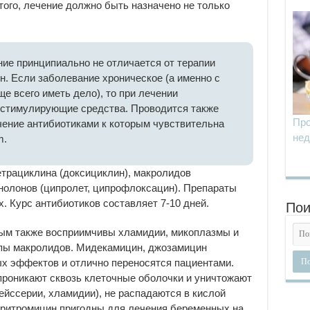
того, лечение должно быть назначено не только
ие принципиально не отличается от терапии
. Если заболевание хроническое (а именно с
е всего иметь дело), то при лечении
стимулирующие средства. Проводится также
Про
чение антибиотиками к которым чувствительна
нед
m.
етрациклина (доксициклин), макролидов
нолонов (ципролет, ципрофлоксацин). Препараты
. Курс антибиотиков составляет 7-10 дней.
Пои
рым также восприимчивы хламидии, микоплазмы и
пы макролидов. Мидекамицин, джозамицин
ых эффектов и отлично переносятся пациентами.
проникают сквозь клеточные оболочки и уничтожают
ейссерии, хламидии), не распадаются в кислой
эритромицин пригодны для лечения беременных на