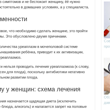
з симптомов и не беспокоит женщину, ёё нужно
остоятельно в домашних условиях, а у специалиста.
еменности
вое, что необходимо сделать женщине, это пройти
мы. Это обусловлено двумя причинами.
Сов
про
оличества уреаплазм в мочеполовой системе
нашивания ребёнка, приводит к их активизации,
уреаплазмоз.
и нельзя проводить лечения уреаплазмоза (к слову,
сен для плода), поскольку антибиотики негативно
льном развитии плода.
му у женщин: схема лечения
Обз
ания назначается щадящая диета (исключить
дав
 блюда, алкоголь) и налагается запрет на половые