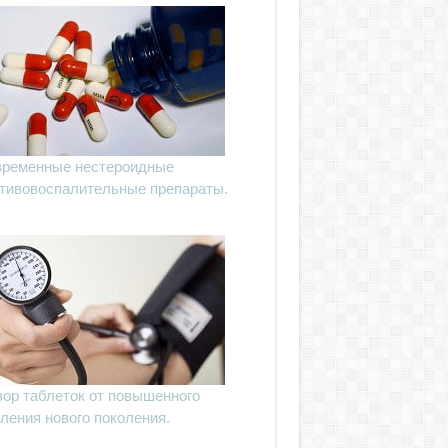
ременные нестероидные
тивовоспалительные препараты.
ор таблеток от повышенного
ления нового поколения.