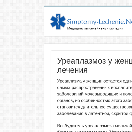
Уреаплазмоз у жен
лечения
Уреаплазма у женщин остается одни
самых распространенных воспалит
заболеваний мочевыводящих и пол
органов, но особенностью этого заб
становится длительное существован
заболевания в латентной, скрытой 
Возбудитель уреаплозмоза мельча