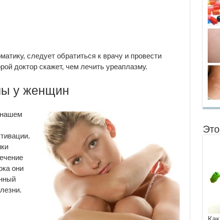
атику, следует обратиться к врачу и провести
рой доктор скажет, чем лечить уреаплазму.
ы у женщин
 нашем
Это
ктивации.
ики
течение
ока они
анный
лезни.
Как