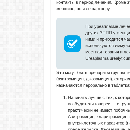
контакты в период лечения. Кроме э
женщине, но и ее партнеру.
При уреаплазме лечен
других ЗППП у женщин
ними и приходится чащ
используются иммуно
местная терапия и ле
Ureaplasma urealyticu
Это могут быть препараты группы т
(азитромицин, джозамицин), фторхи
назначаются перорально в таблетках
Начинать лучше с тех, к кото
возбудители гонореи
— с груп
практически не имеют побочн
Азитромицин, кларитромицин 
внутриклеточных паразитов (н
среде желудка. Джозамицин, 