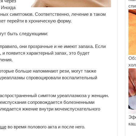
я через
спи
 Иногда
ных симптомов. Соответственно, лечение в таком
жет перейти в хроническую форму.
гут быть следующими:
 правило, они прозрачные и не имеют запаха. Если
, и появится характерный запах, это будет
Обз
ления.
хол
которые больше напоминают рези, могут также
о уреаплазмы спровоцировали воспалительный
Распространенный симптом уреаплазмоза у женщин.
чеиспускания сопровождается болезненными
блюдается жжение внутри мочеиспускательного
Эфф
каш
ище
во время полового акта и после него.