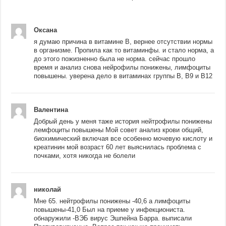
Оксана
я думаю причина в витамине В, вернее отсутствии нормы
в организме. Пропила как то витаминфы. и стало норма, а
до этого пожизненно была не норма. сейчас прошло
время и анализ снова нейрофилы понижены, лимфоциты
повышены. уверена дело в витаминах группы В, В9 и В12
Валентина
Добрый день у меня таже история нейтрофилы понижены
лемфоциты повышены Мой совет анализ крови общий,
биохимический включая все особенно мочевую кислоту и
креатинин мой возраст 60 лет выяснилась проблема с
почками, хотя никогда не болели
николай
Мне 65. нейтрофилы понижены -40,6 а лимфоциты
повышены-41,0 Был на приеме у инфекциониста.
обнаружили -ВЭБ вирус Эшпейна Барра. выписали