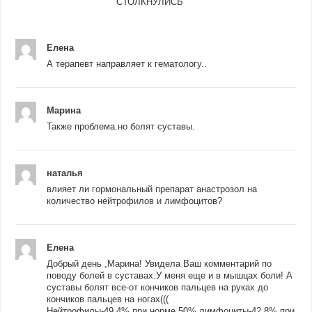
СТОЛКНУЛИСЬ
Елена
А терапевт направляет к гематологу..
Марина
Также проблема.но болят суставы.
наталья
влияет ли гормональный препарат анастрозол на
количество нейтрофилов и лимфоцитов?
Елена
Добрый день ,Марина! Увидела Ваш комментарий по
поводу болей в суставах.У меня еще и в мышцах боли! А
суставы болят все-от кончиков пальцев на руках до
кончиков пальцев на ногах(((
Нейтрофилы-49,4% при норме 50%,лимфоциты-42,8% при