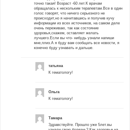
точно такая! Возраст -60 лет.К врачам
обращалась к нескольким терапевтам.Все в один
голос говорят, что ничего серьезного не
происходит,но я начитавшись и получив кучу
информации из всех источников, на самом деле
очень переживаю, так как состояние
здоровья,скажем, оставляет желать
лучшего.Если вы что- нибудь узнали напиши
мне,плиз.А я буду вам сообщать все новости, я
конечно буду узнавать и дальше.
татьяна
К гематологу!
Ольга
К гематологу!
Тамара
Здравствуйте. Прошло уже 5лет.вы
узнали свою болезнь? Как здоровье на